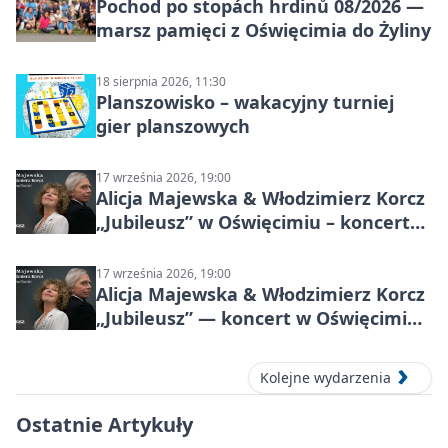
Pochod po stopách hrdinů 08/2026 —
marsz pamięci z Oświęcimia do Żyliny
18 sierpnia 2026, 11:30
Planszowisko – wakacyjny turniej
gier planszowych
17 września 2026, 19:00
Alicja Majewska & Włodzimierz Korcz
„Jubileusz” w Oświęcimiu – koncert
pełen przebojów i wspomnień
17 września 2026, 19:00
Alicja Majewska & Włodzimierz Korcz
„Jubileusz” — koncert w Oświęcimiu,
17 września 2026
Kolejne wydarzenia
Ostatnie Artykuły