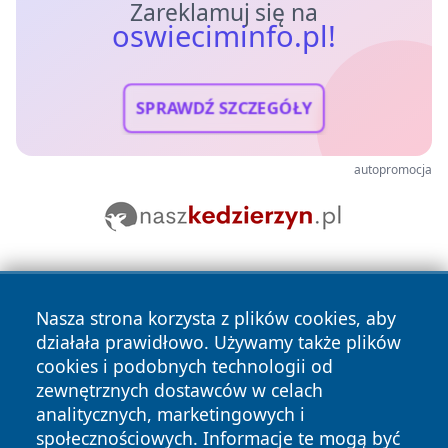
Zareklamuj się na
oswieciminfo.pl!
SPRAWDŹ SZCZEGÓŁY
autopromocja
Nasza strona korzysta z plików cookies, aby
działała prawidłowo. Używamy także plików
cookies i podobnych technologii od
zewnętrznych dostawców w celach
Copyright © 2026 oswieciminfo.pl Wszystkie prawa
analitycznych, marketingowych i
zastrzeżone.
społecznościowych. Informacje te mogą być