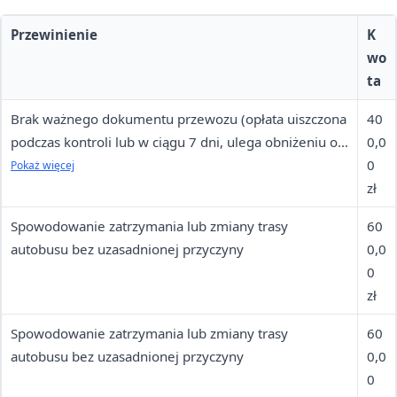
Przewinienie
K
wo
ta
Brak ważnego dokumentu przewozu (opłata uiszczona
40
podczas kontroli lub w ciągu 7 dni, ulega obniżeniu o
0,0
20%)
0
Pokaż więcej
zł
Spowodowanie zatrzymania lub zmiany trasy
60
autobusu bez uzasadnionej przyczyny
0,0
0
zł
Spowodowanie zatrzymania lub zmiany trasy
60
autobusu bez uzasadnionej przyczyny
0,0
0