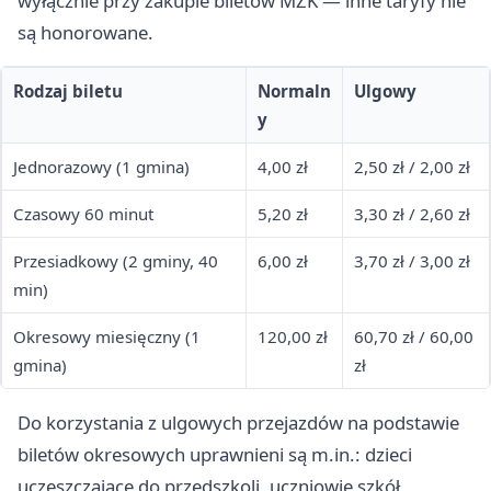
wyłącznie przy zakupie biletów MZK — inne taryfy nie
są honorowane.
Rodzaj biletu
Normaln
Ulgowy
y
Jednorazowy (1 gmina)
4,00 zł
2,50 zł / 2,00 zł
Czasowy 60 minut
5,20 zł
3,30 zł / 2,60 zł
Przesiadkowy (2 gminy, 40
6,00 zł
3,70 zł / 3,00 zł
min)
Okresowy miesięczny (1
120,00 zł
60,70 zł / 60,00
gmina)
zł
Do korzystania z ulgowych przejazdów na podstawie
biletów okresowych uprawnieni są m.in.: dzieci
uczęszczające do przedszkoli, uczniowie szkół