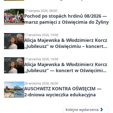
sołectwach
17 sierpnia 2026, 08:00
Pochod po stopách hrdinů 08/2026 —
marsz pamięci z Oświęcimia do Żyliny
17 września 2026, 19:00
Alicja Majewska & Włodzimierz Korcz
„Jubileusz” w Oświęcimiu – koncert
pełen przebojów i wspomnień
17 września 2026, 19:00
Alicja Majewska & Włodzimierz Korcz
„Jubileusz” — koncert w Oświęcimiu,
17 września 2026
26 września 2026, 06:00
AUSCHWITZ KONTRA OŚWIĘCIM —
2‑dniowa wycieczka edukacyjna
Kolejne wydarzenia