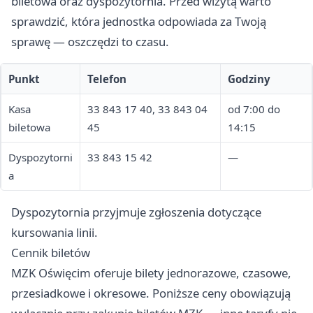
biletowa oraz dyspozytornia. Przed wizytą warto
sprawdzić, która jednostka odpowiada za Twoją
sprawę — oszczędzi to czasu.
Punkt
Telefon
Godziny
Kasa
33 843 17 40, 33 843 04
od 7:00 do
biletowa
45
14:15
Dyspozytorni
33 843 15 42
—
a
Dyspozytornia przyjmuje zgłoszenia dotyczące
kursowania linii.
Cennik biletów
MZK Oświęcim oferuje bilety jednorazowe, czasowe,
przesiadkowe i okresowe. Poniższe ceny obowiązują