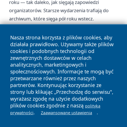
roku — tak daleko, jak sięgają zapowiedzi
organizatorów. Starsze wydarzenia trafiają do
archiwum
, które sięga pół roku wstecz.
Nasza strona korzysta z plików cookies, aby
działała prawidłowo. Używamy także plików
cookies i podobnych technologii od
zewnętrznych dostawców w celach
Copyright © 2026 oswieciminfo.pl Wszystkie prawa
analitycznych, marketingowych i
zastrzeżone.
społecznościowych. Informacje te mogą być
przetwarzane również przez naszych
partnerów. Kontynuując korzystanie ze
Polityka
Polityka
News
Autorzy
strony lub klikając „Przechodzę do serwisu",
Prywatności
Cookies
wyrażasz zgodę na użycie dodatkowych
plików cookies zgodnie z naszą
polityką
.
.
prywatności
Zaawansowane ustawienia