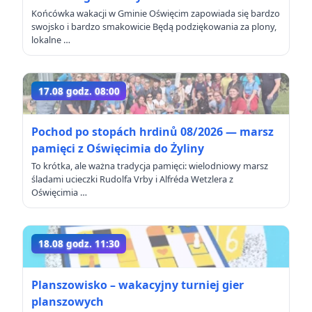
Końcówka wakacji w Gminie Oświęcim zapowiada się bardzo
swojsko i bardzo smakowicie Będą podziękowania za plony,
lokalne …
17.08 godz. 08:00
Pochod po stopách hrdinů 08/2026 — marsz
pamięci z Oświęcimia do Żyliny
To krótka, ale ważna tradycja pamięci: wielodniowy marsz
śladami ucieczki Rudolfa Vrby i Alfréda Wetzlera z
Oświęcimia …
18.08 godz. 11:30
Planszowisko – wakacyjny turniej gier
planszowych