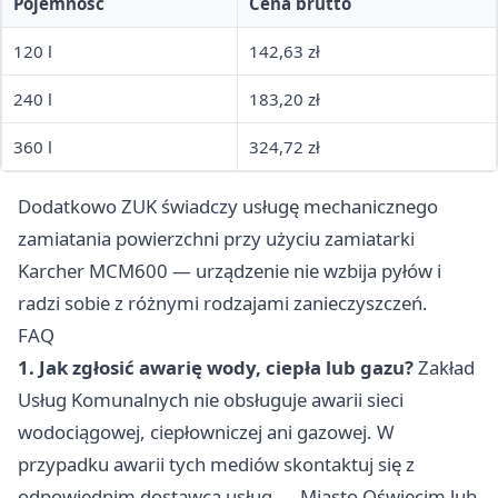
Pojemność
Cena brutto
120 l
142,63 zł
240 l
183,20 zł
360 l
324,72 zł
Dodatkowo ZUK świadczy usługę mechanicznego
zamiatania powierzchni przy użyciu zamiatarki
Karcher MCM600 — urządzenie nie wzbija pyłów i
radzi sobie z różnymi rodzajami zanieczyszczeń.
FAQ
1. Jak zgłosić awarię wody, ciepła lub gazu?
Zakład
Usług Komunalnych nie obsługuje awarii sieci
wodociągowej, ciepłowniczej ani gazowej. W
przypadku awarii tych mediów skontaktuj się z
odpowiednim dostawcą usług — Miasto Oświęcim lub