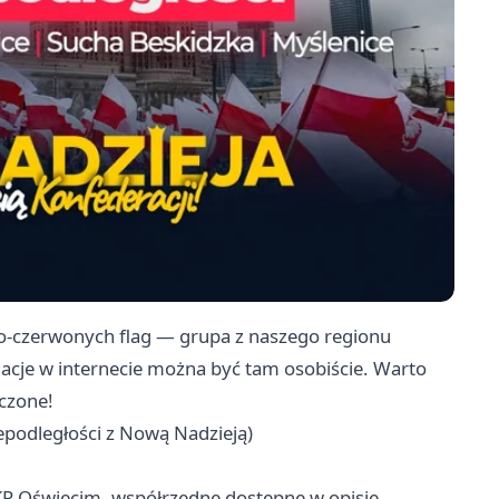
o-czerwonych flag — grupa z naszego regionu
lacje w internecie można być tam osobiście. Warto
iczone!
podległości z Nową Nadzieją)
KP Oświęcim, współrzędne dostępne w opisie