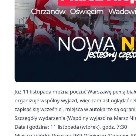
Już 11 listopada można poczuć Warszawę pełną biał
organizuje wspólny wyjazd, więc zamiast oglądać re
zapisać się wcześniej, miejsca w autokarze są ogran
Szczegóły wydarzenia (Wspólny wyjazd na Marsz Nie
Data i godzina: 11 listopada (wtorek), godz. 7:30
Miejsce zbiórki: Dworzec PKP Oświęcim (Dworzec P