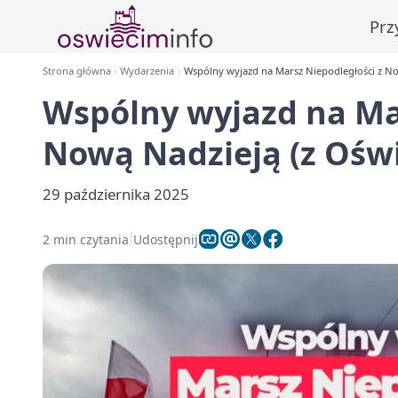
Prz
Strona główna
Wydarzenia
Wspólny wyjazd na Marsz Niepodległości z No
Wspólny wyjazd na Mar
Nową Nadzieją (z Ośw
29 października 2025
2 min czytania
Udostępnij