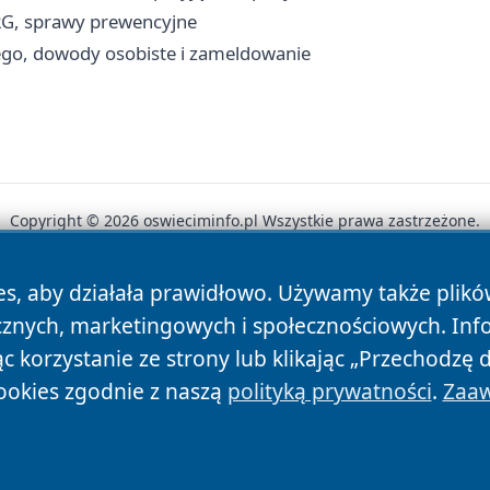
RG, sprawy prewencyjne
ego, dowody osobiste i zameldowanie
Copyright © 2026 oswieciminfo.pl Wszystkie prawa zastrzeżone.
es, aby działała prawidłowo. Używamy także plik
News
Autorzy
Polityka Prywatności
Polityka Cookie
cznych, marketingowych i społecznościowych. Inf
 korzystanie ze strony lub klikając „Przechodzę 
ookies zgodnie z naszą
polityką prywatności
.
Zaaw