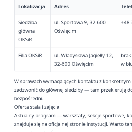
Lokalizacja
Adres
Tele
Siedziba
ul. Sportowa 9, 32-600
+48 
główna
Oświęcim
OKSiR
Filia OKSiR
ul. Władysława Jagiełły 12,
brak
32-600 Oświęcim
w bi
W sprawach wymagających kontaktu z konkretnym in
zadzwonić do głównej siedziby — tam przekierują d
bezpośredni.
Oferta stała i zajęcia
Aktualny program — warsztaty, sekcje sportowe, 
znajduje się na oficjalnej stronie instytucji. Warto t