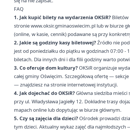
się na nie zapisać.
FAQ
1. Jak kupić bilety na wydarzenia OKSiR?
Biletów 
stronie www.oksir.gminaoswiecim.pl lub w biurze g
(online, w kasie, cennik) podawane są przy konkre
2. Jakie są godziny kasy biletowej?
Źródło nie pod
jest od poniedziałku do piątku w godzinach 07:00 -
biletach. Dla innych dni i dla filii godziny warto p
3. Co oferuje dom kultury?
OKSiR organizuje wydar
całej gminy Oświęcim. Szczegółową ofertę — sekcje st
— znajdziesz na stronie internetowej instytucji.
4. Jak dojechać do OKSiR?
Główna siedziba mieści si
przy ul. Władysława Jagiełły 12. Dokładne trasy doj
mapach online lub dopytując w biurze głównym.
5. Czy są zajęcia dla dzieci?
Ośrodek prowadzi dzia
tym dzieci. Aktualny wykaz zajęć dla najmłodszych 