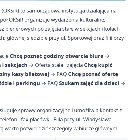
 (OKSiR) to samorządowa instytucja działająca na
spół OKSiR organizuje wydarzenia kulturalne,
 plenerowych po zajęcia stałe w sekcjach i kołach
 głównej siedzibie przy ul. Sportowej oraz filii przy
acje
Chcę poznać godziny otwarcia biura
→
 i sekcjach
→
Oferta stała i zajęcia
Chcę kupić
ziny kasy biletowej
→
FAQ
Chcę poznać ofertę
ździe i parkingu
→
FAQ
Szukam zajęć dla dzieci
→
sługuje sprawy organizacyjne i umożliwia kontakt z
telefon i fax placówki. Filia przy ul. Władysława
ytą warto potwierdzić szczegóły w biurze głównym.