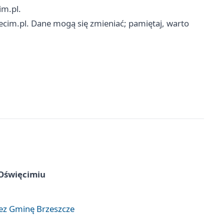
im.pl.
ecim.pl. Dane mogą się zmieniać; pamiętaj, warto
 Oświęcimiu
zez Gminę Brzeszcze