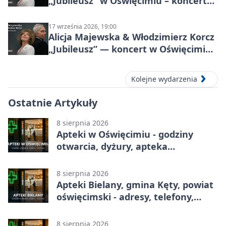
„Jubileusz” w Oświęcimiu – koncert
pełen przebojów i wspomnień
17 września 2026, 19:00
Alicja Majewska & Włodzimierz Korcz
„Jubileusz” — koncert w Oświęcimiu,
17 września 2026
Kolejne wydarzenia
Ostatnie Artykuły
8 sierpnia 2026
Apteki w Oświęcimiu - godziny
otwarcia, dyżury, apteka
całodobowa
8 sierpnia 2026
Apteki Bielany, gmina Kęty, powiat
oświęcimski - adresy, telefony,
godziny otwarcia
8 sierpnia 2026