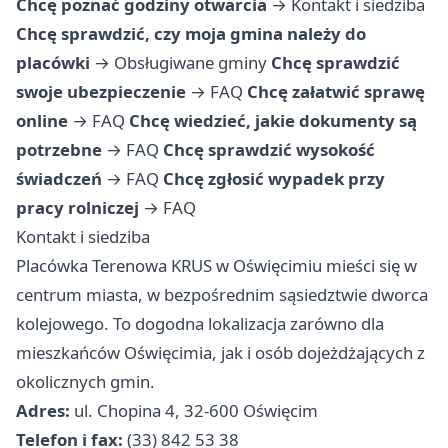
Chcę poznać godziny otwarcia
→
Kontakt i siedziba
Chcę sprawdzić, czy moja gmina należy do
placówki
→
Obsługiwane gminy
Chcę sprawdzić
swoje ubezpieczenie
→
FAQ
Chcę załatwić sprawę
online
→
FAQ
Chcę wiedzieć, jakie dokumenty są
potrzebne
→
FAQ
Chcę sprawdzić wysokość
świadczeń
→
FAQ
Chcę zgłosić wypadek przy
pracy rolniczej
→
FAQ
Kontakt i siedziba
Placówka Terenowa KRUS w Oświęcimiu mieści się w
centrum miasta, w bezpośrednim sąsiedztwie dworca
kolejowego. To dogodna lokalizacja zarówno dla
mieszkańców Oświęcimia, jak i osób dojeżdżających z
okolicznych gmin.
Adres:
ul. Chopina 4, 32-600 Oświęcim
Telefon i fax:
(33) 842 53 38