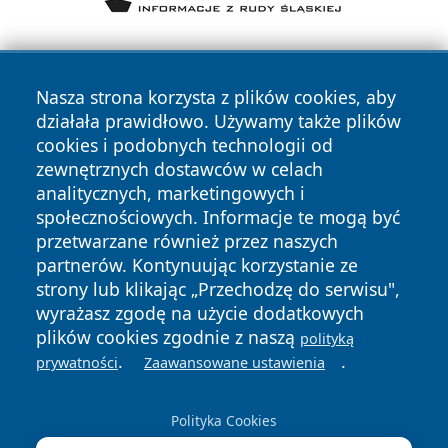
Nasza strona korzysta z plików cookies, aby
działała prawidłowo. Używamy także plików
cookies i podobnych technologii od
zewnętrznych dostawców w celach
Copyright © 2026 oswieciminfo.pl Wszystkie prawa
analitycznych, marketingowych i
zastrzeżone.
społecznościowych. Informacje te mogą być
przetwarzane również przez naszych
partnerów. Kontynuując korzystanie ze
Polityka
Polityka
News
Autorzy
strony lub klikając „Przechodzę do serwisu",
Prywatności
Cookies
wyrażasz zgodę na użycie dodatkowych
plików cookies zgodnie z naszą
polityką
.
.
prywatności
Zaawansowane ustawienia
Polityka Cookies