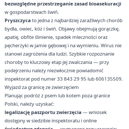
bezwzględne przestrzeganie zasad bioasekuracji
w gospodarstwach świń.
Pryszczyca
to jedna z najbardziej zaraźliwych chorób
bydła, owiec, kóz i świń. Objawy obejmują gorączkę,
apatię, obfite ślinienie, spadek mleczności oraz
pęcherzyki w jamie gębowej i na wymieniu. Wirus nie
stanowi zagrożenia dla ludzi. Szybkie rozpoznanie
choroby to kluczowy etap jej zwalczania — przy
podejrzeniu należy niezwłocznie powiadomić
inspektorat pod numer 33 843 29 95 lub 606135509.
Wyjazd za granicę ze zwierzęciem
Planując podróż z psem lub kotem poza granice
Polski, należy uzyskać:
legalizację paszportu zwierzęcia
— wniosek
dostępny w siedzibie inspektoratu i online
świadectwo zdrowia
— wymagane przy wywozie;