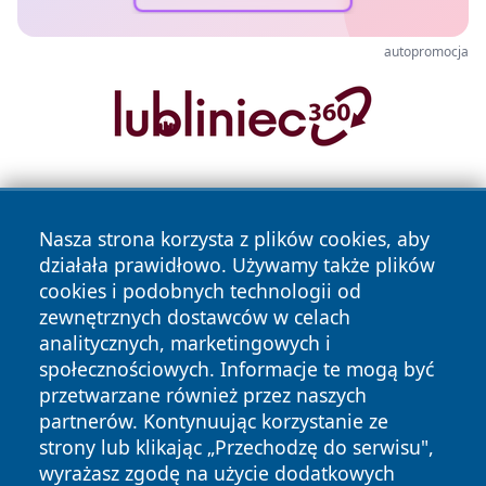
autopromocja
Nasza strona korzysta z plików cookies, aby
działała prawidłowo. Używamy także plików
cookies i podobnych technologii od
zewnętrznych dostawców w celach
Copyright © 2026 oswieciminfo.pl Wszystkie prawa
analitycznych, marketingowych i
zastrzeżone.
społecznościowych. Informacje te mogą być
przetwarzane również przez naszych
partnerów. Kontynuując korzystanie ze
Polityka
Polityka
News
Autorzy
strony lub klikając „Przechodzę do serwisu",
Prywatności
Cookies
wyrażasz zgodę na użycie dodatkowych