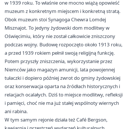
w 1939 roku. To właśnie one mocno wiążą opowieść
muzeum z konkretnym miejscem i konkretną stratą.
Obok muzeum stoi Synagoga Chewra Lomdej
Misznajot. To jedyny żydowski dom modlitwy w
Oświęcimiu, który nie został całkowicie zniszczony
podczas wojny. Budowę rozpoczęto około 1913 roku,
a przed 1939 rokiem pełnił swoją religijną funkcję.
Potem przyszły zniszczenia, wykorzystanie przez
Niemców jako magazyn amunicji, lata powojennej
tułaczki i dopiero później zwrot do gminy żydowskiej
oraz konserwacja oparta na źródłach historycznych i
relacjach ocalałych. Dziś to miejsce modlitwy, refleksji
i pamięci, choć nie ma już stałej wspólnoty wiernych
ani rabina.
W tym samym rejonie działa też Café Bergson,
kawiarnia i przestrzeń wydarzeń kulturalnych