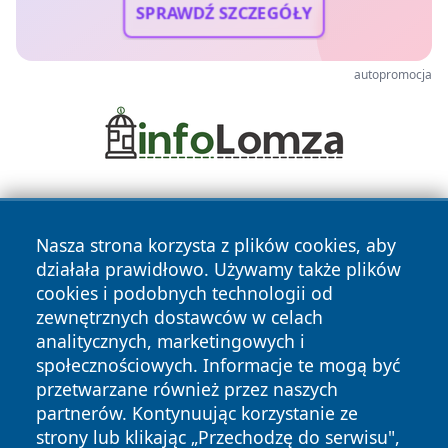
SPRAWDŹ SZCZEGÓŁY
autopromocja
Nasza strona korzysta z plików cookies, aby
działała prawidłowo. Używamy także plików
cookies i podobnych technologii od
zewnętrznych dostawców w celach
Copyright © 2026 oswieciminfo.pl Wszystkie prawa
analitycznych, marketingowych i
zastrzeżone.
społecznościowych. Informacje te mogą być
przetwarzane również przez naszych
partnerów. Kontynuując korzystanie ze
Polityka
Polityka
News
Autorzy
strony lub klikając „Przechodzę do serwisu",
Prywatności
Cookies