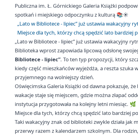
Publiczna im. Ł. Górnickiego Galeria Książki podpowi
spotkań i miejskiego odpoczynku z kulturą 📚☀️
„Lato w Bibliotece - lipiec” już ustawia wakacyjny r
Miejsce dla tych, którzy chcą spędzić lato bardziej 
„Lato w Bibliotece - lipiec” już ustawia wakacyjny ry
Biblioteka wprost zapowiada lipcową odsłonę swoj
Bibliotece - lipiec”
. To ten typ propozycji, który s
kiedy część mieszkańców wyjeżdża, a reszta szuka w
przyjemnego na wolniejszy dzień.
Oświęcimska Galeria Książki od dawna pokazuje, że b
wakacje staje się miejscem, gdzie można złapać odde
instytucja przygotowała na kolejny letni miesiąc. 🌿
Miejsce dla tych, którzy chcą spędzić lato bardziej p
Taki wakacyjny znak od biblioteki zwykle działa jak 
przerwy razem z kalendarzem szkolnym. Dla rodzin,