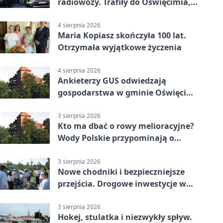
radiowozy. Trafiły do Oświęcimia,
Kęt i Brzeszcz
4 sierpnia 2026
Maria Kopiasz skończyła 100 lat.
Otrzymała wyjątkowe życzenia
4 sierpnia 2026
Ankieterzy GUS odwiedzają
gospodarstwa w gminie Oświęcim.
Udział jest obowiązkowy
3 sierpnia 2026
Kto ma dbać o rowy melioracyjne?
Wody Polskie przypominają o
obowiązkach
3 sierpnia 2026
Nowe chodniki i bezpieczniejsze
przejścia. Drogowe inwestycje w
powiecie
3 sierpnia 2026
Hokej, stulatka i niezwykły spływ.