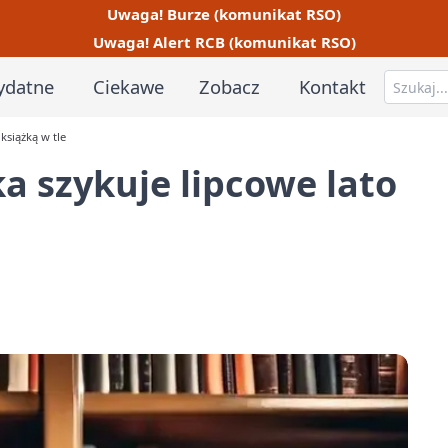
Uwaga! Burze (komunikat RSO)
Uwaga! Alert RCB (komunikat RSO)
ydatne
Ciekawe
Zobacz
Kontakt
książką w tle
a szykuje lipcowe lato