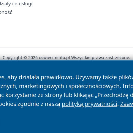
iały i e-usługi
ępność
Copyright © 2026 oswieciminfo.pl Wszystkie prawa zastrzeżone.
es, aby działała prawidłowo. Używamy także plik
News
Autorzy
Polityka Prywatności
Polityka Cookie
cznych, marketingowych i społecznościowych. Inf
 korzystanie ze strony lub klikając „Przechodzę 
ookies zgodnie z naszą
polityką prywatności
.
Zaaw