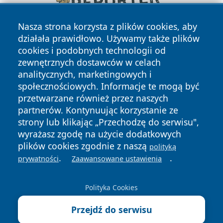
Nasza strona korzysta z plików cookies, aby
działała prawidłowo. Używamy także plików
cookies i podobnych technologii od
zewnętrznych dostawców w celach
analitycznych, marketingowych i
społecznościowych. Informacje te mogą być
przetwarzane również przez naszych
Copyright © 2026 oswieciminfo.pl Wszystkie prawa
partnerów. Kontynuując korzystanie ze
zastrzeżone.
strony lub klikając „Przechodzę do serwisu",
wyrażasz zgodę na użycie dodatkowych
plików cookies zgodnie z naszą
polityką
Polityka
Polityka
.
.
News
Autorzy
prywatności
Zaawansowane ustawienia
Prywatności
Cookies
Polityka Cookies
Przejdź do serwisu