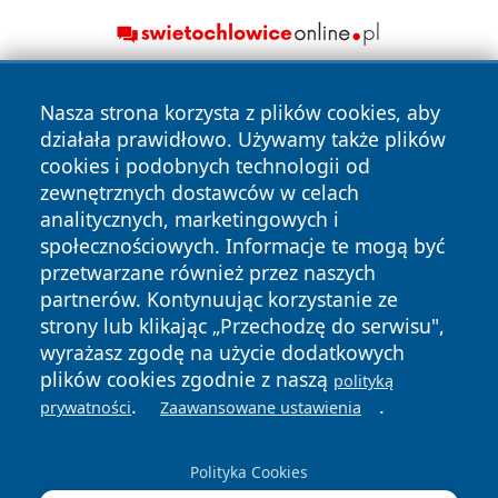
Nasza strona korzysta z plików cookies, aby
działała prawidłowo. Używamy także plików
cookies i podobnych technologii od
zewnętrznych dostawców w celach
analitycznych, marketingowych i
Copyright © 2026 oswieciminfo.pl Wszystkie prawa
społecznościowych. Informacje te mogą być
zastrzeżone.
przetwarzane również przez naszych
partnerów. Kontynuując korzystanie ze
strony lub klikając „Przechodzę do serwisu",
Polityka
Polityka
News
Autorzy
wyrażasz zgodę na użycie dodatkowych
Prywatności
Cookies
plików cookies zgodnie z naszą
polityką
.
.
prywatności
Zaawansowane ustawienia
Polityka Cookies