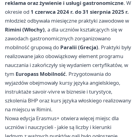
reklama oraz żywienie i usługi gastronomiczne
. W
okresie od
1 czerwca 2024 r. do 31 sierpnia 2025 r.
młodzież odbywała miesięczne praktyki zawodowe w
Rimini (Włochy)
, a dla uczniów kształcących się w
zawodach gastronomicznych zorganizowano
mobilność grupową do
Paralii (Grecja)
. Praktyki były
realizowane jako obowiązkowy element programu
nauczania i zakończyły się wydaniem certyfikatów, w
tym
Europass Mobilność
. Przygotowania do
wyjazdów obejmowały kursy języka angielskiego,
instruktaże savoir-vivre w biznesie i turystyce,
szkolenia BHP oraz kurs języka włoskiego realizowany
na miejscu w Rimini.
Nowa edycja Erasmus+ otwiera więcej miejsc dla
uczniów i nauczycieli - jakie są liczby i kierunki
Jednym z ważnych punktów gali było ogłoszenie