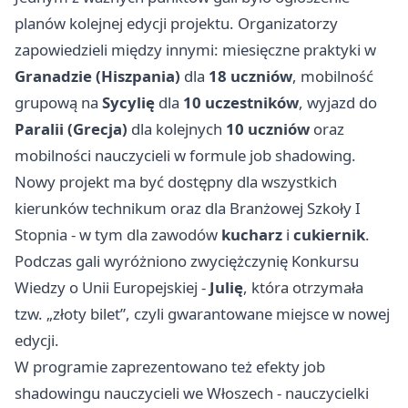
planów kolejnej edycji projektu. Organizatorzy
zapowiedzieli między innymi: miesięczne praktyki w
Granadzie (Hiszpania)
dla
18 uczniów
, mobilność
grupową na
Sycylię
dla
10 uczestników
, wyjazd do
Paralii (Grecja)
dla kolejnych
10 uczniów
oraz
mobilności nauczycieli w formule job shadowing.
Nowy projekt ma być dostępny dla wszystkich
kierunków technikum oraz dla Branżowej Szkoły I
Stopnia - w tym dla zawodów
kucharz
i
cukiernik
.
Podczas gali wyróżniono zwyciężczynię Konkursu
Wiedzy o Unii Europejskiej -
Julię
, która otrzymała
tzw. „złoty bilet”, czyli gwarantowane miejsce w nowej
edycji.
W programie zaprezentowano też efekty job
shadowingu nauczycieli we Włoszech - nauczycielki