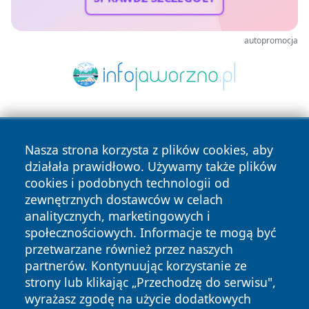
autopromocja
Nasza strona korzysta z plików cookies, aby
działała prawidłowo. Używamy także plików
cookies i podobnych technologii od
zewnętrznych dostawców w celach
Copyright © 2026 oswieciminfo.pl Wszystkie prawa
analitycznych, marketingowych i
zastrzeżone.
społecznościowych. Informacje te mogą być
przetwarzane również przez naszych
partnerów. Kontynuując korzystanie ze
Polityka
Polityka
News
Autorzy
strony lub klikając „Przechodzę do serwisu",
Prywatności
Cookies
wyrażasz zgodę na użycie dodatkowych