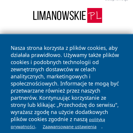
Nasza strona korzysta z plików cookies, aby
działała prawidłowo. Używamy także plików
cookies i podobnych technologii od
zewnętrznych dostawców w celach
Copyright © 2026 oswieciminfo.pl Wszystkie prawa
analitycznych, marketingowych i
zastrzeżone.
społecznościowych. Informacje te mogą być
przetwarzane również przez naszych
partnerów. Kontynuując korzystanie ze
Polityka
Polityka
News
Autorzy
strony lub klikając „Przechodzę do serwisu",
Prywatności
Cookies
wyrażasz zgodę na użycie dodatkowych
plików cookies zgodnie z naszą
polityką
.
.
prywatności
Zaawansowane ustawienia