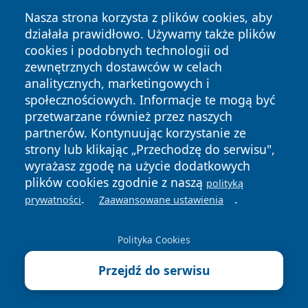
Nasza strona korzysta z plików cookies, aby
działała prawidłowo. Używamy także plików
cookies i podobnych technologii od
zewnętrznych dostawców w celach
Copyright © 2026 oswieciminfo.pl Wszystkie prawa
analitycznych, marketingowych i
zastrzeżone.
społecznościowych. Informacje te mogą być
przetwarzane również przez naszych
partnerów. Kontynuując korzystanie ze
Polityka
Polityka
News
Autorzy
strony lub klikając „Przechodzę do serwisu",
Prywatności
Cookies
wyrażasz zgodę na użycie dodatkowych
plików cookies zgodnie z naszą
polityką
.
.
prywatności
Zaawansowane ustawienia
Polityka Cookies
Przejdź do serwisu