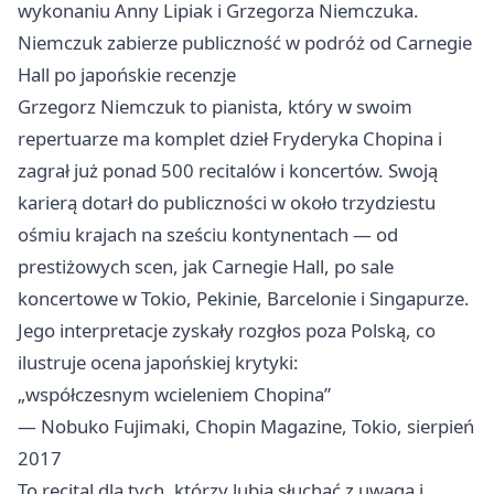
wykonaniu Anny Lipiak i Grzegorza Niemczuka.
Niemczuk zabierze publiczność w podróż od Carnegie
Hall po japońskie recenzje
Grzegorz Niemczuk to pianista, który w swoim
repertuarze ma komplet dzieł Fryderyka Chopina i
zagrał już ponad 500 recitalów i koncertów. Swoją
karierą dotarł do publiczności w około trzydziestu
ośmiu krajach na sześciu kontynentach — od
prestiżowych scen, jak Carnegie Hall, po sale
koncertowe w Tokio, Pekinie, Barcelonie i Singapurze.
Jego interpretacje zyskały rozgłos poza Polską, co
ilustruje ocena japońskiej krytyki:
„współczesnym wcieleniem Chopina”
— Nobuko Fujimaki, Chopin Magazine, Tokio, sierpień
2017
To recital dla tych, którzy lubią słuchać z uwagą i