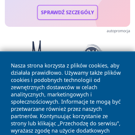
SPRAWDŹ SZCZEGÓŁY
autopromocja
Nasza strona korzysta z plików cookies, aby
działała prawidłowo. Używamy także plików
cookies i podobnych technologii od
zewnętrznych dostawców w celach
analitycznych, marketingowych i
społecznościowych. Informacje te mogą być
przetwarzane również przez naszych
partnerów. Kontynuując korzystanie ze
Copyright © 2026 oswieciminfo.pl Wszystkie prawa
zastrzeżone.
strony lub klikając „Przechodzę do serwisu",
wyrażasz zgodę na użycie dodatkowych