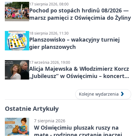
17 sierpnia 2026, 08:00
Pochod po stopách hrdinů 08/2026 —
marsz pamięci z Oświęcimia do Żyliny
18 sierpnia 2026, 11:30
Planszowisko – wakacyjny turniej
gier planszowych
17 września 2026, 19:00
Alicja Majewska & Włodzimierz Korcz
„Jubileusz” w Oświęcimiu – koncert
pełen przebojów i wspomnień
Kolejne wydarzenia
Ostatnie Artykuły
7 sierpnia 2026
W Oświęcimiu pluszak ruszy na
matę - rodzinne czytanie inaczej