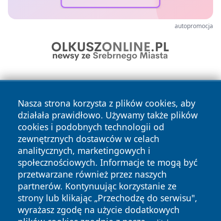
autopromocja
Nasza strona korzysta z plików cookies, aby
działała prawidłowo. Używamy także plików
cookies i podobnych technologii od
zewnętrznych dostawców w celach
Copyright © 2026 oswieciminfo.pl Wszystkie prawa
analitycznych, marketingowych i
zastrzeżone.
społecznościowych. Informacje te mogą być
przetwarzane również przez naszych
partnerów. Kontynuując korzystanie ze
Polityka
Polityka
News
Autorzy
strony lub klikając „Przechodzę do serwisu",
Prywatności
Cookies
wyrażasz zgodę na użycie dodatkowych