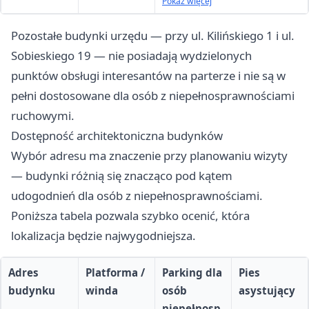
asysta przy platformie
Pokaż więcej
ruchową
Pozostałe budynki urzędu — przy ul. Kilińskiego 1 i ul.
Sobieskiego 19 — nie posiadają wydzielonych
punktów obsługi interesantów na parterze i nie są w
pełni dostosowane dla osób z niepełnosprawnościami
ruchowymi.
Dostępność architektoniczna budynków
Wybór adresu ma znaczenie przy planowaniu wizyty
— budynki różnią się znacząco pod kątem
udogodnień dla osób z niepełnosprawnościami.
Poniższa tabela pozwala szybko ocenić, która
lokalizacja będzie najwygodniejsza.
Adres
Platforma /
Parking dla
Pies
budynku
winda
osób
asystujący
niepełnosp