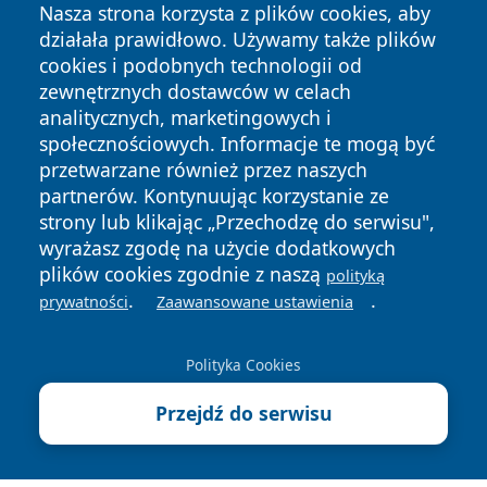
Nasza strona korzysta z plików cookies, aby
działała prawidłowo. Używamy także plików
cookies i podobnych technologii od
zewnętrznych dostawców w celach
analitycznych, marketingowych i
społecznościowych. Informacje te mogą być
Copyright © 2026 oswieciminfo.pl Wszystkie prawa
przetwarzane również przez naszych
zastrzeżone.
partnerów. Kontynuując korzystanie ze
strony lub klikając „Przechodzę do serwisu",
wyrażasz zgodę na użycie dodatkowych
Polityka
Polityka
plików cookies zgodnie z naszą
News
Autorzy
polityką
Prywatności
Cookies
.
.
prywatności
Zaawansowane ustawienia
Polityka Cookies
Przejdź do serwisu