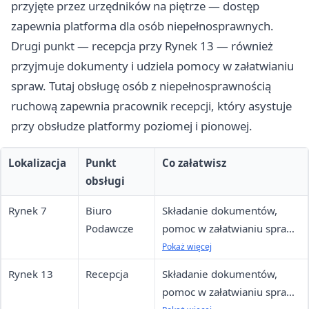
przyjęte przez urzędników na piętrze — dostęp
zapewnia platforma dla osób niepełnosprawnych.
Drugi punkt — recepcja przy Rynek 13 — również
przyjmuje dokumenty i udziela pomocy w załatwianiu
spraw. Tutaj obsługę osób z niepełnosprawnością
ruchową zapewnia pracownik recepcji, który asystuje
przy obsłudze platformy poziomej i pionowej.
Lokalizacja
Punkt
Co załatwisz
obsługi
Rynek 7
Biuro
Składanie dokumentów,
Podawcze
pomoc w załatwianiu spraw,
przyjęcie na piętrze po
Pokaż więcej
zgłoszeniu dla osób ze
Rynek 13
Recepcja
Składanie dokumentów,
znaczną
pomoc w załatwianiu spraw,
niepełnosprawnością