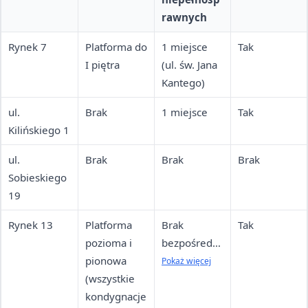
rawnych
Rynek 7
Platforma do
1 miejsce
Tak
I piętra
(ul. św. Jana
Kantego)
ul.
Brak
1 miejsce
Tak
Kilińskiego 1
ul.
Brak
Brak
Brak
Sobieskiego
19
Rynek 13
Platforma
Brak
Tak
pozioma i
bezpośredni
pionowa
o przed
Pokaż więcej
(wszystkie
budynkiem
kondygnacje
(dostępny