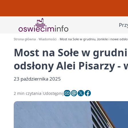
Prz
Strona główna
Wiadomości
Most na Sołe w grudniu, żonkile i nowe odsłony
Most na Sołe w grudni
odsłony Alei Pisarzy - 
23 października 2025
2 min czytania
Udostępnij