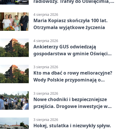
radiowozy. Trafiły do Oświęcimia,
Kęt i Brzeszcz
4 sierpnia 2026
Maria Kopiasz skończyła 100 lat.
Otrzymała wyjątkowe życzenia
4 sierpnia 2026
Ankieterzy GUS odwiedzają
gospodarstwa w gminie Oświęcim.
Udział jest obowiązkowy
3 sierpnia 2026
Kto ma dbać o rowy melioracyjne?
Wody Polskie przypominają o
obowiązkach
3 sierpnia 2026
Nowe chodniki i bezpieczniejsze
przejścia. Drogowe inwestycje w
powiecie
3 sierpnia 2026
Hokej, stulatka i niezwykły spływ.