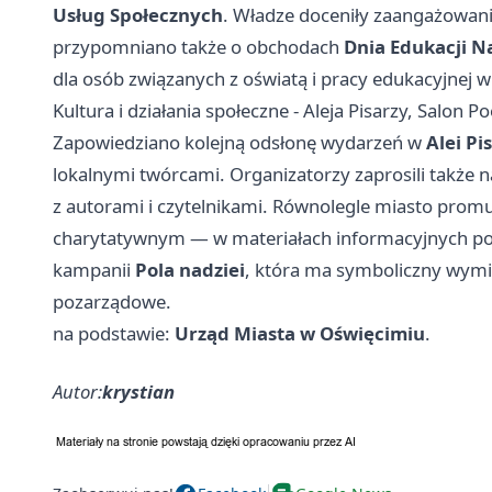
Usług Społecznych
. Władze doceniły zaangażowanie 
przypomniano także o obchodach
Dnia Edukacji 
dla osób związanych z oświatą i pracy edukacyjnej w
Kultura i działania społeczne - Aleja Pisarzy, Salon Poe
Zapowiedziano kolejną odsłonę wydarzeń w
Alei Pi
lokalnymi twórcami. Organizatorzy zaprosili także 
z autorami i czytelnikami. Równolegle miasto promu
charytatywnym — w materiałach informacyjnych pojaw
kampanii
Pola nadziei
, która ma symboliczny wymia
pozarządowe.
na podstawie:
Urząd Miasta w Oświęcimiu
.
Autor:
krystian