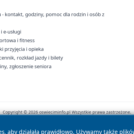
kontakt, godziny, pomoc dla rodzin i osób z
i e-usługi
ortowa i fitness
 przyjęcia i opieka
nnik, rozkład jazdy i bilety
ny, zgłoszenie seniora
Copyright © 2026 oswieciminfo.pl Wszystkie prawa zastrzeżone.
es, aby działała prawidłowo. Używamy także plik
News
Autorzy
Polityka Prywatności
Polityka Cookie