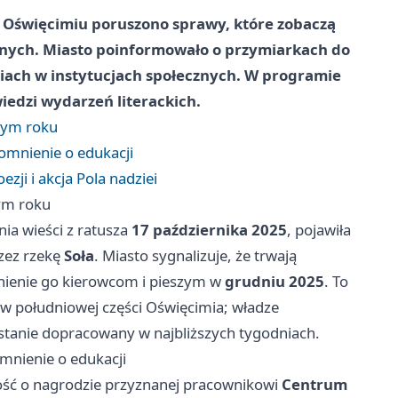
w Oświęcimiu poruszono sprawy, które zobaczą
alnych. Miasto poinformowało o przymiarkach do
niach w instytucjach społecznych. W programie
wiedzi wydarzeń literackich.
 tym roku
omnienie o edukacji
ezji i akcja Pola nadziei
tym roku
ia wieści z ratusza
17 października 2025
, pojawiła
zez rzekę
Soła
. Miasto sygnalizuje, że trwają
nienie go kierowcom i pieszym w
grudniu 2025
. To
w południowej części Oświęcimia; władze
stanie dopracowany w najbliższych tygodniach.
mnienie o edukacji
ość o nagrodzie przyznanej pracownikowi
Centrum