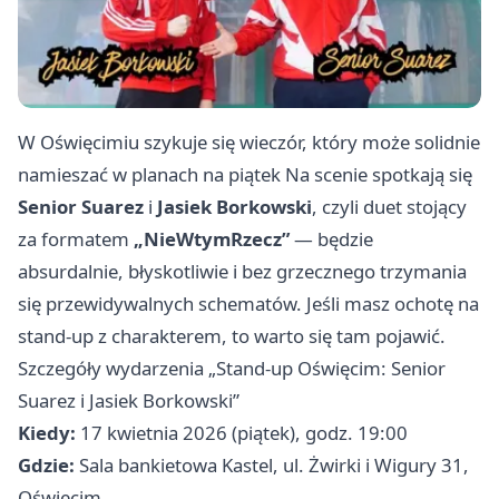
W Oświęcimiu szykuje się wieczór, który może solidnie
namieszać w planach na piątek Na scenie spotkają się
Senior Suarez
i
Jasiek Borkowski
, czyli duet stojący
za formatem
„NieWtymRzecz”
— będzie
absurdalnie, błyskotliwie i bez grzecznego trzymania
się przewidywalnych schematów. Jeśli masz ochotę na
stand-up z charakterem, to warto się tam pojawić.
Szczegóły wydarzenia „Stand-up Oświęcim: Senior
Suarez i Jasiek Borkowski”
Kiedy:
17 kwietnia 2026 (piątek), godz. 19:00
Gdzie:
Sala bankietowa Kastel, ul. Żwirki i Wigury 31,
Oświęcim