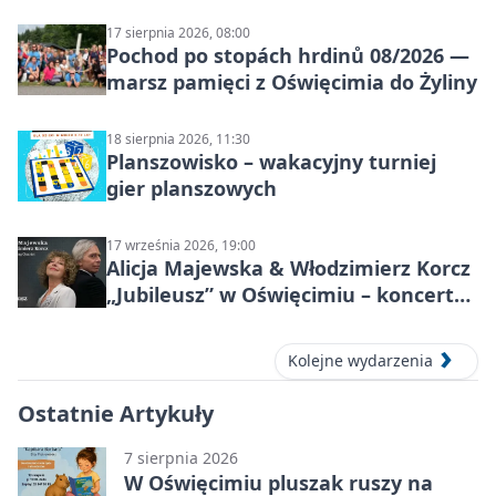
sołectwach
17 sierpnia 2026, 08:00
Pochod po stopách hrdinů 08/2026 —
marsz pamięci z Oświęcimia do Żyliny
18 sierpnia 2026, 11:30
Planszowisko – wakacyjny turniej
gier planszowych
17 września 2026, 19:00
Alicja Majewska & Włodzimierz Korcz
„Jubileusz” w Oświęcimiu – koncert
pełen przebojów i wspomnień
Kolejne wydarzenia
Ostatnie Artykuły
7 sierpnia 2026
W Oświęcimiu pluszak ruszy na