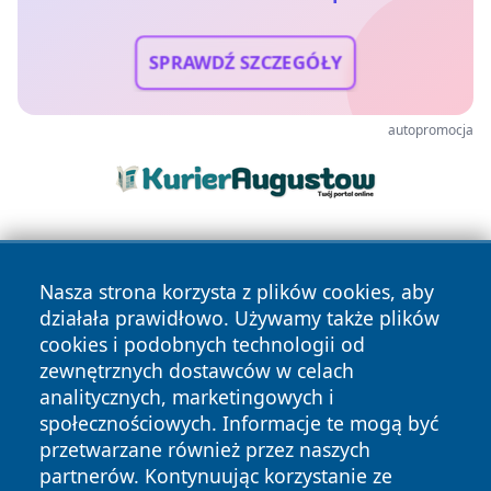
SPRAWDŹ SZCZEGÓŁY
autopromocja
Nasza strona korzysta z plików cookies, aby
działała prawidłowo. Używamy także plików
cookies i podobnych technologii od
zewnętrznych dostawców w celach
Copyright © 2026 oswieciminfo.pl Wszystkie prawa
analitycznych, marketingowych i
zastrzeżone.
społecznościowych. Informacje te mogą być
przetwarzane również przez naszych
partnerów. Kontynuując korzystanie ze
Polityka
Polityka
News
Autorzy