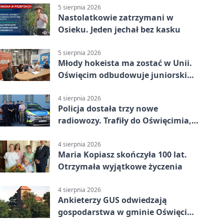
5 sierpnia 2026
Nastolatkowie zatrzymani w
Osieku. Jeden jechał bez kasku
5 sierpnia 2026
Młody hokeista ma zostać w Unii.
Oświęcim odbudowuje juniorski
system
4 sierpnia 2026
Policja dostała trzy nowe
radiowozy. Trafiły do Oświęcimia,
Kęt i Brzeszcz
4 sierpnia 2026
Maria Kopiasz skończyła 100 lat.
Otrzymała wyjątkowe życzenia
4 sierpnia 2026
Ankieterzy GUS odwiedzają
gospodarstwa w gminie Oświęcim.
Udział jest obowiązkowy