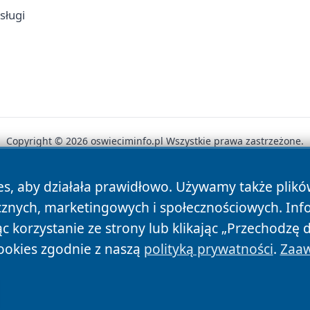
sługi
Copyright © 2026 oswieciminfo.pl Wszystkie prawa zastrzeżone.
es, aby działała prawidłowo. Używamy także plik
News
Autorzy
Polityka Prywatności
Polityka Cookie
cznych, marketingowych i społecznościowych. Inf
 korzystanie ze strony lub klikając „Przechodzę 
ookies zgodnie z naszą
polityką prywatności
.
Zaaw