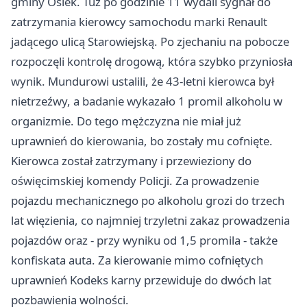
gminy Osiek. Tuż po godzinie 11 wydali sygnał do
zatrzymania kierowcy samochodu marki Renault
jadącego ulicą Starowiejską. Po zjechaniu na pobocze
rozpoczęli kontrolę drogową, która szybko przyniosła
wynik. Mundurowi ustalili, że 43-letni kierowca był
nietrzeźwy, a badanie wykazało 1 promil alkoholu w
organizmie. Do tego mężczyzna nie miał już
uprawnień do kierowania, bo zostały mu cofnięte.
Kierowca został zatrzymany i przewieziony do
oświęcimskiej komendy Policji. Za prowadzenie
pojazdu mechanicznego po alkoholu grozi do trzech
lat więzienia, co najmniej trzyletni zakaz prowadzenia
pojazdów oraz - przy wyniku od 1,5 promila - także
konfiskata auta. Za kierowanie mimo cofniętych
uprawnień Kodeks karny przewiduje do dwóch lat
pozbawienia wolności.