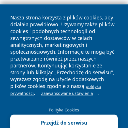
Nasza strona korzysta z plików cookies, aby
działała prawidłowo. Używamy także plików
cookies i podobnych technologii od
zewnętrznych dostawców w celach
Copyright © 2026 oswieciminfo.pl Wszystkie prawa
analitycznych, marketingowych i
zastrzeżone.
społecznościowych. Informacje te mogą być
przetwarzane również przez naszych
partnerów. Kontynuując korzystanie ze
Polityka
Polityka
News
Autorzy
strony lub klikając „Przechodzę do serwisu",
Prywatności
Cookies
wyrażasz zgodę na użycie dodatkowych
plików cookies zgodnie z naszą
polityką
.
.
prywatności
Zaawansowane ustawienia
Polityka Cookies
Przejdź do serwisu