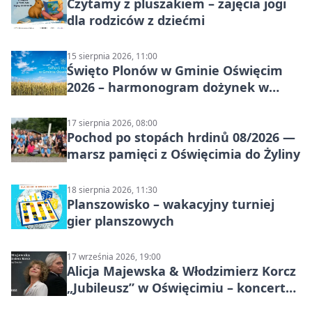
Czytamy z pluszakiem – zajęcia jogi
dla rodziców z dziećmi
15 sierpnia 2026, 11:00
Święto Plonów w Gminie Oświęcim
2026 – harmonogram dożynek w
sołectwach
17 sierpnia 2026, 08:00
Pochod po stopách hrdinů 08/2026 —
marsz pamięci z Oświęcimia do Żyliny
18 sierpnia 2026, 11:30
Planszowisko – wakacyjny turniej
gier planszowych
17 września 2026, 19:00
Alicja Majewska & Włodzimierz Korcz
„Jubileusz” w Oświęcimiu – koncert
pełen przebojów i wspomnień