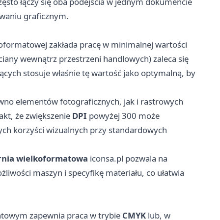
zęsto łączy się oba podejścia w jednym dokumencie
aniu graficznym.
oformatowej zakłada pracę w minimalnej wartości
 ściany wewnątrz przestrzeni handlowych) zaleca się
cych stosuje właśnie tę wartość jako optymalną, by
wno elementów fotograficznych, jak i rastrowych
akt, że zwiększenie
DPI
powyżej 300 może
nych korzyści wizualnych przy standardowych
rnia wielkoformatowa
iconsa.pl
pozwala na
liwości maszyn i specyfikę materiału, co ułatwia
atowym zapewnia praca w trybie
CMYK
lub, w