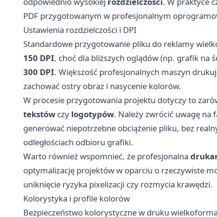
odpowiednio wysokiej
rozdzielczości
. W praktyce c
PDF przygotowanym w profesjonalnym oprogramow
Ustawienia rozdzielczości i DPI
Standardowe przygotowanie pliku do reklamy wielk
150 DPI
, choć dla bliższych oglądów (np. grafik na
300 DPI
. Większość profesjonalnych maszyn drukują
zachować ostry obraz i nasycenie kolorów.
W procesie przygotowania projektu dotyczy to zaró
tekstów
czy
logotypów
. Należy zwrócić uwagę na f
generować niepotrzebne obciążenie pliku, bez real
odległościach odbioru grafiki.
Warto również wspomnieć, że profesjonalna
druka
optymalizację projektów w oparciu o rzeczywiste moż
uniknięcie ryzyka pixelizacji czy rozmycia krawędzi.
Kolorystyka i profile kolorów
Bezpieczeństwo kolorystyczne w druku wielkoform