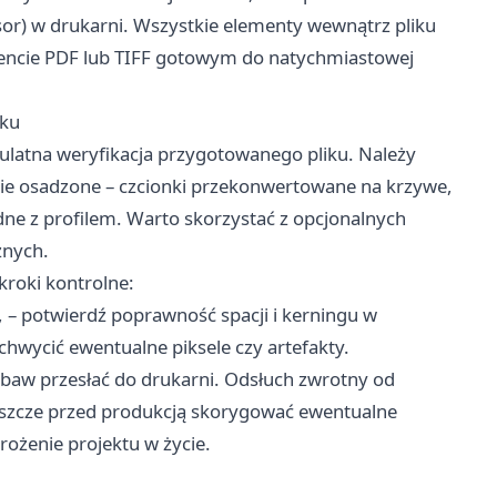
sor) w drukarni. Wszystkie elementy wewnątrz pliku
encie PDF lub TIFF gotowym do natychmiastowej
uku
pulatna weryfikacja przygotowanego pliku. Należy
nie osadzone – czcionki przekonwertowane na krzywe,
odne z profilem. Warto skorzystać z opcjonalnych
znych.
kroki kontrolne:
a, – potwierdź poprawność spacji i kerningu w
chwycić ewentualne piksele czy artefakty.
obaw przesłać do drukarni. Odsłuch zwrotny od
jeszcze przed produkcją skorygować ewentualne
rożenie projektu w życie.