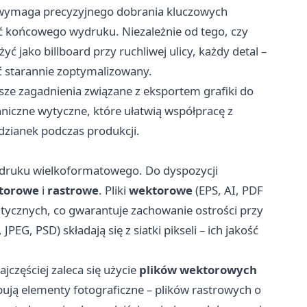
 wymaga precyzyjnego dobrania kluczowych
ć końcowego wydruku. Niezależnie od tego, czy
ć jako billboard przy ruchliwej ulicy, każdy detal –
yć starannie zoptymalizowany.
ze zagadnienia związane z eksportem grafiki do
czne wytyczne, które ułatwią współpracę z
dzianek podczas produkcji.
druku wielkoformatowego. Do dyspozycji
torowe
i
rastrowe
. Pliki
wektorowe
(EPS, AI, PDF
tycznych, co gwarantuje zachowanie ostrości przy
PEG, PSD) składają się z siatki pikseli – ich jakość
częściej zaleca się użycie
plików wektorowych
pują elementy fotograficzne – plików rastrowych o