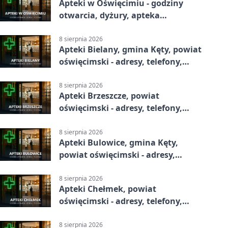
Apteki w Oświęcimiu - godziny
otwarcia, dyżury, apteka
całodobowa
8 sierpnia 2026
Apteki Bielany, gmina Kęty, powiat
oświęcimski - adresy, telefony,
godziny otwarcia
8 sierpnia 2026
Apteki Brzeszcze, powiat
oświęcimski - adresy, telefony,
godziny otwarcia
8 sierpnia 2026
Apteki Bulowice, gmina Kęty,
powiat oświęcimski - adresy,
telefony, godziny otwarcia
8 sierpnia 2026
Apteki Chełmek, powiat
oświęcimski - adresy, telefony,
godziny otwarcia
8 sierpnia 2026