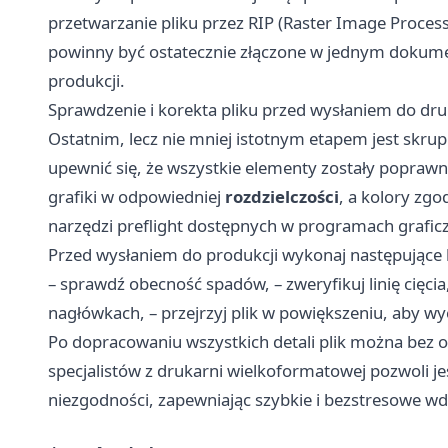
przetwarzanie pliku przez RIP (Raster Image Proces
powinny być ostatecznie złączone w jednym dokum
produkcji.
Sprawdzenie i korekta pliku przed wysłaniem do dr
Ostatnim, lecz nie mniej istotnym etapem jest skru
upewnić się, że wszystkie elementy zostały popraw
grafiki w odpowiedniej
rozdzielczości
, a kolory zg
narzędzi preflight dostępnych w programach grafic
Przed wysłaniem do produkcji wykonaj następujące 
– sprawdź obecność spadów, – zweryfikuj linię cięci
nagłówkach, – przejrzyj plik w powiększeniu, aby wy
Po dopracowaniu wszystkich detali plik można bez 
specjalistów z drukarni wielkoformatowej pozwoli 
niezgodności, zapewniając szybkie i bezstresowe wd