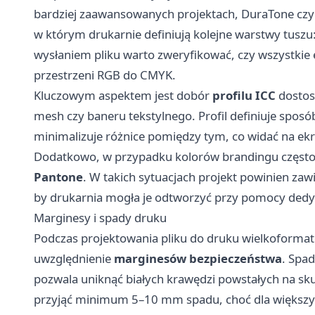
bardziej zaawansowanych projektach, DuraTone cz
w którym drukarnie definiują kolejne warstwy tuszu:
wysłaniem pliku warto zweryfikować, czy wszystkie
przestrzeni RGB do CMYK.
Kluczowym aspektem jest dobór
profilu ICC
dostos
mesh czy baneru tekstylnego. Profil definiuje spo
minimalizuje różnice pomiędzy tym, co widać na ekr
Dodatkowo, w przypadku kolorów brandingu często 
Pantone
. W takich sytuacjach projekt powinien za
by drukarnia mogła je odtworzyć przy pomocy ded
Marginesy i spady druku
Podczas projektowania pliku do druku wielkoforma
uwzględnienie
marginesów bezpieczeństwa
. Spad
pozwala uniknąć białych krawędzi powstałych na sku
przyjąć minimum 5–10 mm spadu, choć dla większy