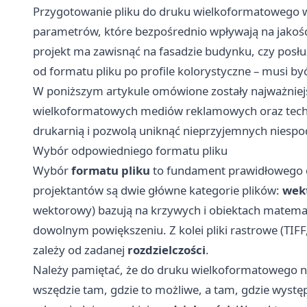
Przygotowanie pliku do druku wielkoformatowego
parametrów, które bezpośrednio wpływają na jakoś
projekt ma zawisnąć na fasadzie budynku, czy posłuży
od formatu pliku po profile kolorystyczne – musi b
W poniższym artykule omówione zostały najważniejs
wielkoformatowych mediów reklamowych oraz techni
drukarnią i pozwolą uniknąć nieprzyjemnych niespo
Wybór odpowiedniego formatu pliku
Wybór
formatu pliku
to fundament prawidłowego 
projektantów są dwie główne kategorie plików:
wek
wektorowy) bazują na krzywych i obiektach matema
dowolnym powiększeniu. Z kolei pliki rastrowe (TIFF, J
zależy od zadanej
rozdzielczości
.
Należy pamiętać, że do druku wielkoformatowego naj
wszędzie tam, gdzie to możliwe, a tam, gdzie wystę