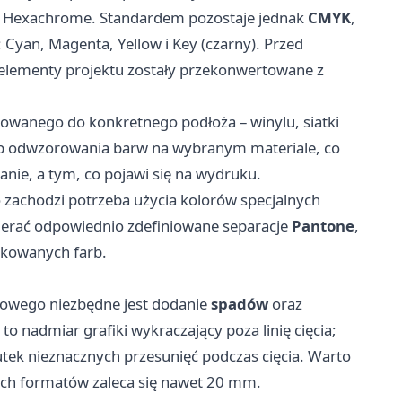
y Hexachrome. Standardem pozostaje jednak
CMYK
,
 Cyan, Magenta, Yellow i Key (czarny). Przed
 elementy projektu zostały przekonwertowane z
owanego do konkretnego podłoża – winylu, siatki
sób odwzorowania barw na wybranym materiale, co
anie, a tym, co pojawi się na wydruku.
zachodzi potrzeba użycia kolorów specjalnych
wierać odpowiednio zdefiniowane separacje
Pantone
,
ykowanych farb.
towego niezbędne jest dodanie
spadów
oraz
 to nadmiar grafiki wykraczający poza linię cięcia;
tek nieznacznych przesunięć podczas cięcia. Warto
ch formatów zaleca się nawet 20 mm.