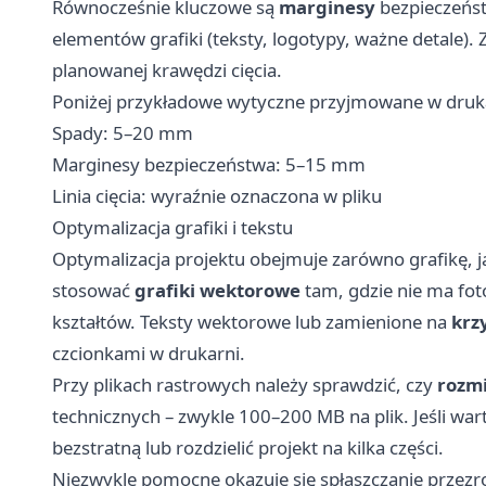
Równocześnie kluczowe są
marginesy
bezpieczeńst
elementów grafiki (teksty, logotypy, ważne detale
planowanej krawędzi cięcia.
Poniżej przykładowe wytyczne przyjmowane w druk
Spady: 5–20 mm
Marginesy bezpieczeństwa: 5–15 mm
Linia cięcia: wyraźnie oznaczona w pliku
Optymalizacja grafiki i tekstu
Optymalizacja projektu obejmuje zarówno grafikę, j
stosować
grafiki wektorowe
tam, gdzie nie ma foto
kształtów. Teksty wektorowe lub zamienione na
krz
czcionkami w drukarni.
Przy plikach rastrowych należy sprawdzić, czy
rozmi
technicznych – zwykle 100–200 MB na plik. Jeśli wa
bezstratną lub rozdzielić projekt na kilka części.
Niezwykle pomocne okazuje się spłaszczanie przezro