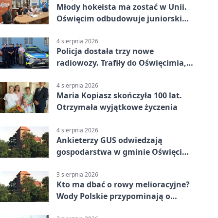
Młody hokeista ma zostać w Unii.
Oświęcim odbudowuje juniorski
system
4 sierpnia 2026
Policja dostała trzy nowe
radiowozy. Trafiły do Oświęcimia,
Kęt i Brzeszcz
4 sierpnia 2026
Maria Kopiasz skończyła 100 lat.
Otrzymała wyjątkowe życzenia
4 sierpnia 2026
Ankieterzy GUS odwiedzają
gospodarstwa w gminie Oświęcim.
Udział jest obowiązkowy
3 sierpnia 2026
Kto ma dbać o rowy melioracyjne?
Wody Polskie przypominają o
obowiązkach