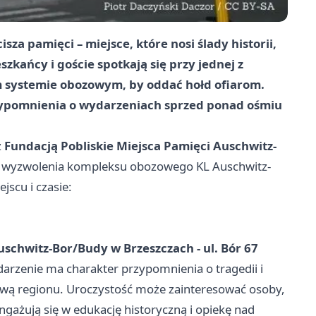
za pamięci – miejsce, które nosi ślady historii,
zkańcy i goście spotkają się przy jednej z
m systemie obozowym, by oddać hołd ofiarom.
ypomnienia o wydarzeniach sprzed ponad ośmiu
z
Fundacją Pobliskie Miejsca Pamięci Auschwitz-
cę wyzwolenia kompleksu obozowego KL Auschwitz-
jscu i czasie:
schwitz-Bor/Budy w Brzeszczach - ul. Bór 67
darzenie ma charakter przypomnienia o tragedii i
rową regionu. Uroczystość może zainteresować osoby,
angażują się w edukację historyczną i opiekę nad