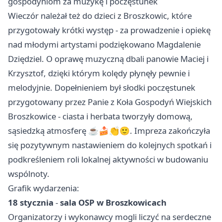
gospodyniom za muzykę i poczęstunek
Wieczór należał też do dzieci z Broszkowic, które
przygotowały krótki występ - za prowadzenie i opiekę
nad młodymi artystami podziękowano Magdalenie
Dziędziel. O oprawę muzyczną dbali panowie Maciej i
Krzysztof, dzięki którym kolędy płynęły pewnie i
melodyjnie. Dopełnieniem był słodki poczęstunek
przygotowany przez Panie z Koła Gospodyń Wiejskich
Broszkowice - ciasta i herbata tworzyły domową,
sąsiedzką atmosferę ☕🍰👏🙂. Impreza zakończyła
się pozytywnym nastawieniem do kolejnych spotkań i
podkreśleniem roli lokalnej aktywności w budowaniu
wspólnoty.
Grafik wydarzenia:
18 stycznia
-
sala OSP w Broszkowicach
Organizatorzy i wykonawcy mogli liczyć na serdeczne