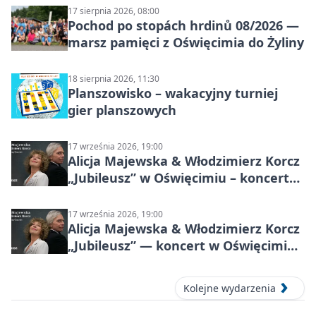
17 sierpnia 2026, 08:00
Pochod po stopách hrdinů 08/2026 —
marsz pamięci z Oświęcimia do Żyliny
18 sierpnia 2026, 11:30
Planszowisko – wakacyjny turniej
gier planszowych
17 września 2026, 19:00
Alicja Majewska & Włodzimierz Korcz
„Jubileusz” w Oświęcimiu – koncert
pełen przebojów i wspomnień
17 września 2026, 19:00
Alicja Majewska & Włodzimierz Korcz
„Jubileusz” — koncert w Oświęcimiu,
17 września 2026
Kolejne wydarzenia