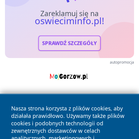
Zareklamuj się na
oswieciminfo.pl!
SPRAWDŹ SZCZEGÓŁY
autopromocja
Nasza strona korzysta z plików cookies, aby
działała prawidłowo. Używamy także plików
cookies i podobnych technologii od
zewnętrznych dostawców w celach
Copyright © 2026 oswieciminfo.pl Wszystkie prawa
analitycznych, marketingowych i
zastrzeżone.