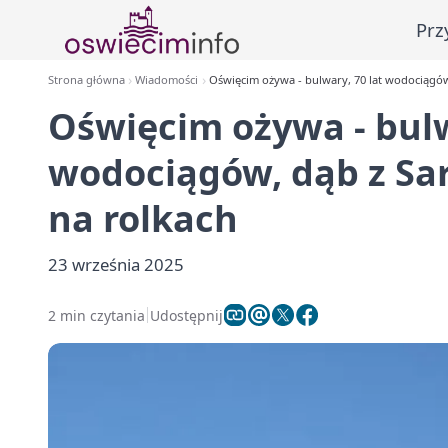
Prz
Strona główna
Wiadomości
Oświęcim ożywa - bulwary, 70 lat wodociągów
Oświęcim ożywa - bulw
wodociągów, dąb z Sar
na rolkach
23 września 2025
2 min czytania
Udostępnij