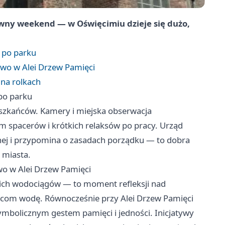
ywny weekend — w Oświęcimiu dzieje się dużo,
 po parku
ewo w Alei Drzew Pamięci
 na rolkach
po parku
szkańców. Kamery i miejska obserwacja
m spacerów i krótkich relaksów po pracy. Urząd
znej i przypomina o zasadach porządku — to dobra
i miasta.
wo w Alei Drzew Pamięci
kich wodociągów — to moment refleksji nad
ańcom wodę. Równocześnie przy Alei Drzew Pamięci
ymbolicznym gestem pamięci i jedności. Inicjatywy