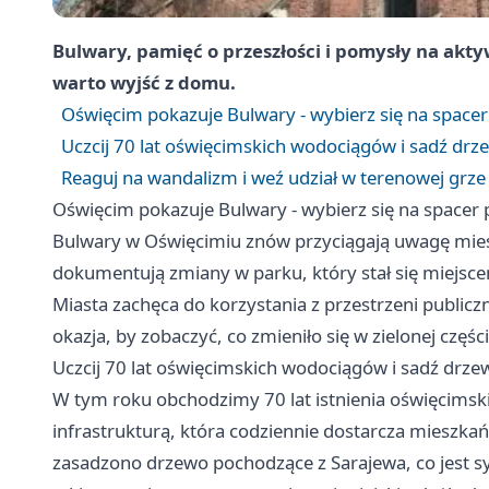
Bulwary, pamięć o przeszłości i pomysły na akt
warto wyjść z domu.
Oświęcim pokazuje Bulwary - wybierz się na spacer
Uczcij 70 lat oświęcimskich wodociągów i sadź drz
Reaguj na wandalizm i weź udział w terenowej grze
Oświęcim pokazuje Bulwary - wybierz się na spacer 
Bulwary w Oświęcimiu znów przyciągają uwagę mie
dokumentują zmiany w parku, który stał się miejsce
Miasta zachęca do korzystania z przestrzeni public
okazja, by zobaczyć, co zmieniło się w zielonej częśc
Uczcij 70 lat oświęcimskich wodociągów i sadź drze
W tym roku obchodzimy 70 lat istnienia oświęcims
infrastrukturą, która codziennie dostarcza mieszk
zasadzono drzewo pochodzące z Sarajewa, co jest s