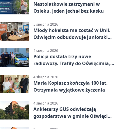
Nastolatkowie zatrzymani w
Osieku. Jeden jechał bez kasku
5 sierpnia 2026
Młody hokeista ma zostać w Unii.
Oświęcim odbudowuje juniorski
system
4 sierpnia 2026
Policja dostała trzy nowe
radiowozy. Trafiły do Oświęcimia,
Kęt i Brzeszcz
4 sierpnia 2026
Maria Kopiasz skończyła 100 lat.
Otrzymała wyjątkowe życzenia
4 sierpnia 2026
Ankieterzy GUS odwiedzają
gospodarstwa w gminie Oświęcim.
Udział jest obowiązkowy