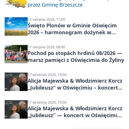
przez Gminę Brzeszcze
15 sierpnia 2026, 11:00
Święto Plonów w Gminie Oświęcim
2026 – harmonogram dożynek w
sołectwach
17 sierpnia 2026, 08:00
Pochod po stopách hrdinů 08/2026 —
marsz pamięci z Oświęcimia do Żyliny
17 września 2026, 19:00
Alicja Majewska & Włodzimierz Korcz
„Jubileusz” w Oświęcimiu – koncert
pełen przebojów i wspomnień
17 września 2026, 19:00
Alicja Majewska & Włodzimierz Korcz
„Jubileusz” — koncert w Oświęcimiu,
17 września 2026