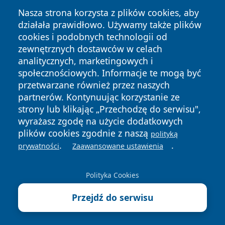
Nasza strona korzysta z plików cookies, aby
działała prawidłowo. Używamy także plików
cookies i podobnych technologii od
zewnętrznych dostawców w celach
Copyright © 2026 oswieciminfo.pl Wszystkie prawa
analitycznych, marketingowych i
zastrzeżone.
społecznościowych. Informacje te mogą być
przetwarzane również przez naszych
partnerów. Kontynuując korzystanie ze
Polityka
Polityka
News
Autorzy
strony lub klikając „Przechodzę do serwisu",
Prywatności
Cookies
wyrażasz zgodę na użycie dodatkowych
plików cookies zgodnie z naszą
polityką
.
.
prywatności
Zaawansowane ustawienia
Polityka Cookies
Przejdź do serwisu