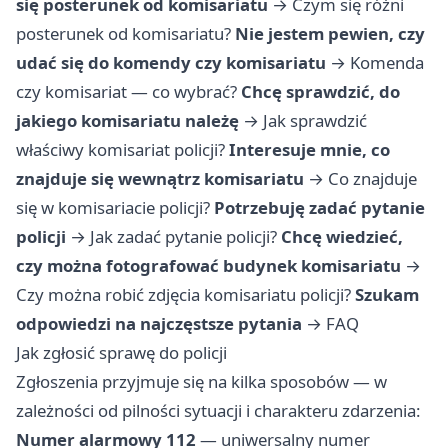
się posterunek od komisariatu
→
Czym się różni
posterunek od komisariatu?
Nie jestem pewien, czy
udać się do komendy czy komisariatu
→
Komenda
czy komisariat — co wybrać?
Chcę sprawdzić, do
jakiego komisariatu należę
→
Jak sprawdzić
właściwy komisariat policji?
Interesuje mnie, co
znajduje się wewnątrz komisariatu
→
Co znajduje
się w komisariacie policji?
Potrzebuję zadać pytanie
policji
→
Jak zadać pytanie policji?
Chcę wiedzieć,
czy można fotografować budynek komisariatu
→
Czy można robić zdjęcia komisariatu policji?
Szukam
odpowiedzi na najczęstsze pytania
→
FAQ
Jak zgłosić sprawę do policji
Zgłoszenia przyjmuje się na kilka sposobów — w
zależności od pilności sytuacji i charakteru zdarzenia:
Numer alarmowy 112
— uniwersalny numer