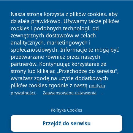
Nasza strona korzysta z plików cookies, aby
działała prawidłowo. Używamy także plików
cookies i podobnych technologii od
zewnętrznych dostawców w celach
analitycznych, marketingowych i
społecznościowych. Informacje te mogą być
przetwarzane również przez naszych
Copyright © 2026 oswieciminfo.pl Wszystkie prawa
partnerów. Kontynuując korzystanie ze
zastrzeżone.
strony lub klikając „Przechodzę do serwisu",
wyrażasz zgodę na użycie dodatkowych
plików cookies zgodnie z naszą
polityką
Polityka
Polityka
.
.
News
Autorzy
prywatności
Zaawansowane ustawienia
Prywatności
Cookies
Polityka Cookies
Przejdź do serwisu