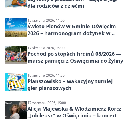
dla rodziców z dziećmi
15 sierpnia 2026, 11:00
Święto Plonów w Gminie Oświęcim
2026 – harmonogram dożynek w
sołectwach
17 sierpnia 2026, 08:00
Pochod po stopách hrdinů 08/2026 —
marsz pamięci z Oświęcimia do Żyliny
18 sierpnia 2026, 11:30
Planszowisko – wakacyjny turniej
gier planszowych
17 września 2026, 19:00
Alicja Majewska & Włodzimierz Korcz
„Jubileusz” w Oświęcimiu – koncert
pełen przebojów i wspomnień