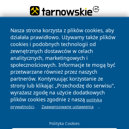
Nasza strona korzysta z plików cookies, aby
działała prawidłowo. Używamy także plików
cookies i podobnych technologii od
zewnętrznych dostawców w celach
analitycznych, marketingowych i
Copyright © 2026 oswieciminfo.pl Wszystkie prawa
społecznościowych. Informacje te mogą być
zastrzeżone.
przetwarzane również przez naszych
partnerów. Kontynuując korzystanie ze
strony lub klikając „Przechodzę do serwisu",
Polityka
Polityka
News
Autorzy
wyrażasz zgodę na użycie dodatkowych
Prywatności
Cookies
plików cookies zgodnie z naszą
polityką
.
.
prywatności
Zaawansowane ustawienia
Polityka Cookies