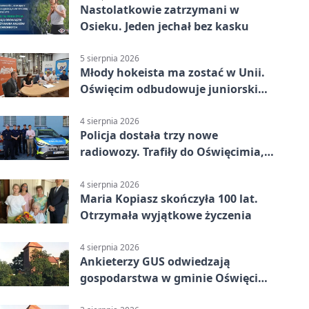
Nastolatkowie zatrzymani w
Osieku. Jeden jechał bez kasku
5 sierpnia 2026
Młody hokeista ma zostać w Unii.
Oświęcim odbudowuje juniorski
system
4 sierpnia 2026
Policja dostała trzy nowe
radiowozy. Trafiły do Oświęcimia,
Kęt i Brzeszcz
4 sierpnia 2026
Maria Kopiasz skończyła 100 lat.
Otrzymała wyjątkowe życzenia
4 sierpnia 2026
Ankieterzy GUS odwiedzają
gospodarstwa w gminie Oświęcim.
Udział jest obowiązkowy