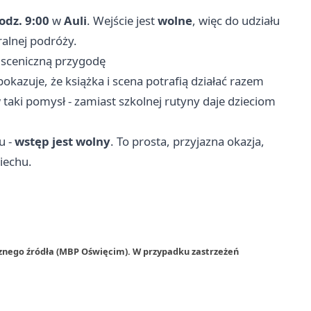
odz. 9:00
w
Auli
. Wejście jest
wolne
, więc do udziału
ralnej podróży.
 sceniczną przygodę
okazuje, że książka i scena potrafią działać razem
taki pomysł - zamiast szkolnej rutyny daje dzieciom
u -
wstęp jest wolny
. To prosta, przyjazna okazja,
piechu.
rznego źródła (MBP Oświęcim). W przypadku zastrzeżeń