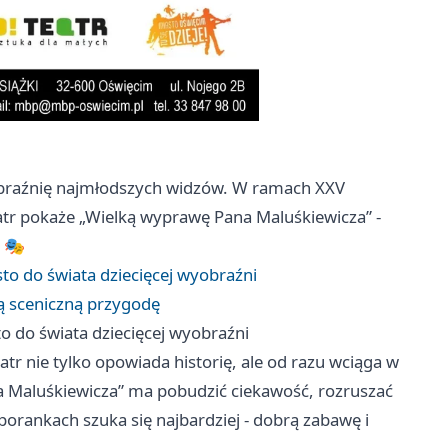
yobraźnię najmłodszych widzów. W ramach XXV
tr pokaże „Wielką wyprawę Pana Maluśkiewicza” -
ą 🎭
o do świata dziecięcej wyobraźni
ą sceniczną przygodę
 do świata dziecięcej wyobraźni
atr nie tylko opowiada historię, ale od razu wciąga w
a Maluśkiewicza” ma pobudzić ciekawość, rozruszać
 porankach szuka się najbardziej - dobrą zabawę i