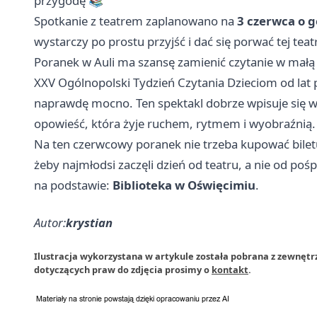
przygodę 📚
Spotkanie z teatrem zaplanowano na
3 czerwca o g
wystarczy po prostu przyjść i dać się porwać tej teat
Poranek w Auli ma szansę zamienić czytanie w małą
XXV Ogólnopolski Tydzień Czytania Dzieciom od lat p
naprawdę mocno. Ten spektakl dobrze wpisuje się w 
opowieść, która żyje ruchem, rytmem i wyobraźnią.
Na ten czerwcowy poranek nie trzeba kupować bilet
żeby najmłodsi zaczęli dzień od teatru, a nie od poś
na podstawie:
Biblioteka w Oświęcimiu
.
Autor:
krystian
Ilustracja wykorzystana w artykule została pobrana z zewnęt
dotyczących praw do zdjęcia prosimy o
kontakt
.