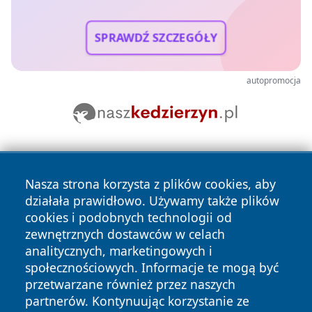
SPRAWDŹ SZCZEGÓŁY
autopromocja
Nasza strona korzysta z plików cookies, aby
działała prawidłowo. Używamy także plików
cookies i podobnych technologii od
zewnętrznych dostawców w celach
Copyright © 2026 oswieciminfo.pl Wszystkie prawa
analitycznych, marketingowych i
zastrzeżone.
społecznościowych. Informacje te mogą być
przetwarzane również przez naszych
partnerów. Kontynuując korzystanie ze
Polityka
Polityka
News
Autorzy