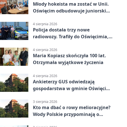
Młody hokeista ma zostać w Unii.
Oświęcim odbudowuje juniorski
system
4 sierpnia 2026
Policja dostała trzy nowe
radiowozy. Trafiły do Oświęcimia,
Kęt i Brzeszcz
4 sierpnia 2026
Maria Kopiasz skończyła 100 lat.
Otrzymała wyjątkowe życzenia
4 sierpnia 2026
Ankieterzy GUS odwiedzają
gospodarstwa w gminie Oświęcim.
Udział jest obowiązkowy
3 sierpnia 2026
Kto ma dbać o rowy melioracyjne?
Wody Polskie przypominają o
obowiązkach