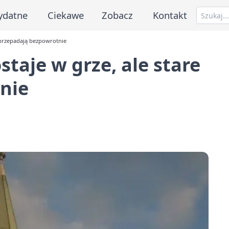
ydatne
Ciekawe
Zobacz
Kontakt
 przepadają bezpowrotnie
taje w grze, ale stare
nie