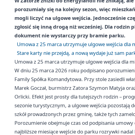
W Zatorze zniżki do Energylandii nie znikają, al
porozumiały się na kolejny sezon, więc mieszkań
mogli liczyć na ulgowe wejścia. Jednocześnie czę
zgłosić się inną drogą niż wcześniej. Dla rodzin 
dokument nie wystarczy przy bramie parku.
Umowa z 25 marca utrzymuje ulgowe wejścia dla 
Stare karty nie przejdą, a nową wydaje już sam par
Umowa z 25 marca utrzymuje ulgowe wejścia dla m
W dniu 25 marca 2026 roku podpisano porozumienie
Family Spółka Komandytowa. Przy stole zasiedli wła
Marek Goczał, burmistrz Zatora Szymon Matyja oraz
Orlicki. Efekt jest prosty dla tutejszych rodzin – 
sezonie turystycznym, a ulgowe wejścia pozostają 
szkół prowadzonych przez gminę, także tych zameld
Porozumienie obejmuje czas od podpisania umowy d
najbliższe miesiące wejście do parku rozrywki nada