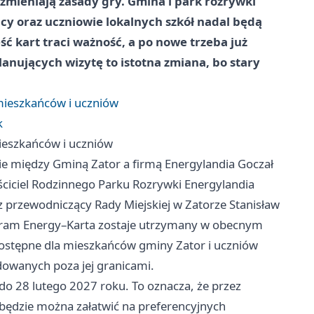
e zmieniają zasady gry. Gmina i park rozrywki
cy oraz uczniowie lokalnych szkół nadal będą
ść kart traci ważność, a po nowe trzeba już
planujących wizytę to istotna zmiana, bo stary
mieszkańców i uczniów
k
ieszkańców i uczniów
 między Gminą Zator a firmą Energylandia Goczał
ściciel Rodzinnego Parku Rozrywki Energylandia
 przewodniczący Rady Miejskiej w Zatorze Stanisław
program Energy–Karta zostaje utrzymany w obecnym
dostępne dla mieszkańców gminy Zator i uczniów
owanych poza jej granicami.
o 28 lutego 2027 roku. To oznacza, że przez
l będzie można załatwić na preferencyjnych