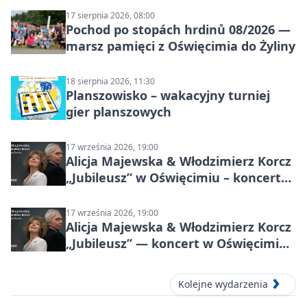
17 sierpnia 2026, 08:00
Pochod po stopách hrdinů 08/2026 —
marsz pamięci z Oświęcimia do Żyliny
18 sierpnia 2026, 11:30
Planszowisko – wakacyjny turniej
gier planszowych
17 września 2026, 19:00
Alicja Majewska & Włodzimierz Korcz
„Jubileusz” w Oświęcimiu – koncert
pełen przebojów i wspomnień
17 września 2026, 19:00
Alicja Majewska & Włodzimierz Korcz
„Jubileusz” — koncert w Oświęcimiu,
17 września 2026
Kolejne wydarzenia