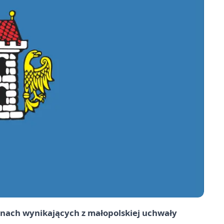
nach wynikających z małopolskiej uchwały