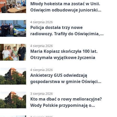
Młody hokeista ma zostać w Unii.
Oświęcim odbudowuje juniorski
system
4 sierpnia 2026
Policja dostała trzy nowe
radiowozy. Trafiły do Oświęcimia,
Kęt i Brzeszcz
4 sierpnia 2026
Maria Kopiasz skończyła 100 lat.
Otrzymała wyjątkowe życzenia
4 sierpnia 2026
Ankieterzy GUS odwiedzają
gospodarstwa w gminie Oświęcim.
Udział jest obowiązkowy
3 sierpnia 2026
Kto ma dbać o rowy melioracyjne?
Wody Polskie przypominają o
obowiązkach