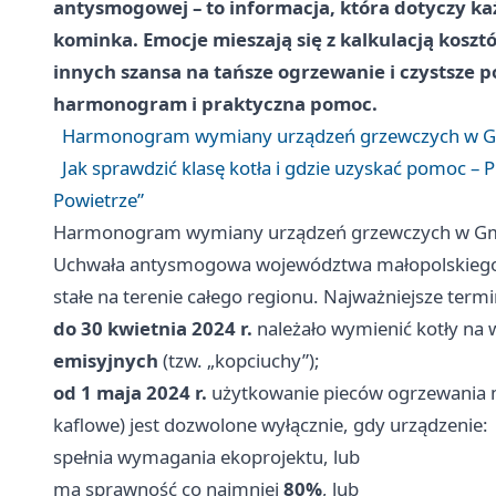
antysmogowej – to informacja, która dotyczy ka
kominka. Emocje mieszają się z kalkulacją koszt
innych szansa na tańsze ogrzewanie i czystsze p
harmonogram i praktyczna pomoc.
Harmonogram wymiany urządzeń grzewczych w Gm
Jak sprawdzić klasę kotła i gdzie uzyskać pomoc –
Powietrze”
Harmonogram wymiany urządzeń grzewczych w Gmi
Uchwała antysmogowa województwa małopolskiego 
stałe na terenie całego regionu. Najważniejsze termi
do 30 kwietnia 2024 r.
należało wymienić kotły na 
emisyjnych
(tzw. „kopciuchy”);
od 1 maja 2024 r.
użytkowanie pieców ogrzewania m
kaflowe) jest dozwolone wyłącznie, gdy urządzenie:
spełnia wymagania ekoprojektu, lub
ma sprawność co najmniej
80%
, lub