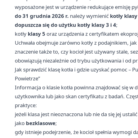
wyposażone jest w urządzenie redukujące emisję py
do 31 grudnia 2026 r.
należy wymienić
kotły klasy 
dopuszcza się do użytku kotły klasy 3 i 4
;
kotły
klasy 5
oraz urządzenia z certyfikatem ekopr
Uchwała obejmuje zarówno kotły z podajnikiem, jak
znaczenie także to, czy kocioł jest używany stale, s
obowiązują niezależnie od trybu użytkowania i od p
Jak sprawdzić klasę kotła i gdzie uzyskać pomoc – 
Powietrze”
Informacja o klasie kotła powinna znajdować się w 
użytkownika lub jako skan certyfikatu z badań. Częs
praktyce:
jeżeli klasa jest nieoznaczona lub nie da się jej ust
jako
bezklasowe
;
gdy istnieje podejrzenie, że kocioł spełnia wymogi d