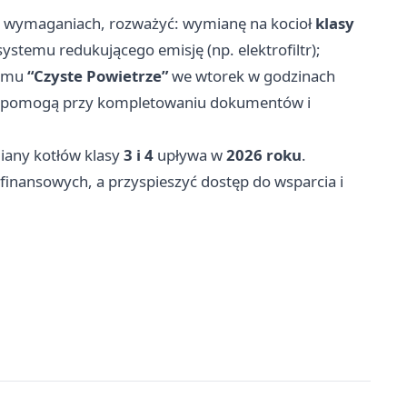
ię w wymaganiach, rozważyć: wymianę na kocioł
klasy
systemu redukującego emisję (np. elektrofiltr);
ramu
“Czyste Powietrze”
we wtorek w godzinach
pomogą przy kompletowaniu dokumentów i
iany kotłów klasy
3 i 4
upływa w
2026 roku
.
inansowych, a przyspieszyć dostęp do wsparcia i