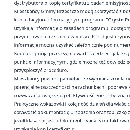
dystrybutora o kopię certyfikatu z badań emisyjnośc
Mieszkańcy Gminy Brzeszcze mogą skorzystać z be
konsultacyjno‑informacyjnym programu
“Czyste P
uzyskają informacje o zasadach programu, dostępn
przygotowaniu i złożeniu wniosku. Punkt jest czynn
informacje można uzyskać telefonicznie pod nume
Kogo obejmują przepisy, co warto wiedzieć i jakie s
punkcie informacyjnym, gdzie można też dowiedzieć 
przyspieszyć procedurę.
Mieszkańcy powinni pamiętać, że wymiana źródła ciep
potencjalne oszczędności na rachunkach i popraw
rozwiązania zwiększają efektywność energetyczną i 
Praktyczne wskazówki i kolejność działań dla właścici
sprawdzić dokumentację urządzenia oraz tabliczkę z
jeżeli klasa nie jest udokumentowana, skontaktowa
uzyskania kopii certyfikatu;