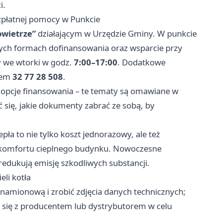
i.
zpłatnej pomocy w Punkcie
owietrze”
działającym w Urzędzie Gminy. W punkcie
ych formach dofinansowania oraz wsparcie przy
y we wtorki w godz.
7:00–17:00
. Dodatkowe
rem
32 77 28 508
.
ą opcje finansowania – te tematy są omawiane w
się, jakie dokumenty zabrać ze sobą, by
ła to nie tylko koszt jednorazowy, ale też
a komfortu cieplnego budynku. Nowoczesne
redukują emisję szkodliwych substancji.
eli kotła
namionową i zrobić zdjęcia danych technicznych;
ć się z producentem lub dystrybutorem w celu