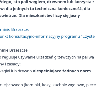
żdego, kto pali węglem, drewnem lub korzysta z
ów: dla jednych to techniczna konieczność, dla
owietrze. Dla mieszkańców liczy się jasny
inie Brzeszcze
 Punkt konsultacyjno‑informacyjny programu “Czyste
nie Brzeszcze
reguluje używanie urządzeń grzewczych na paliwa
ny i zasady:
węgiel lub drewno
niespełniające żadnych norm
iejscowego (kominki, kozy, kuchnie węglowe, piece