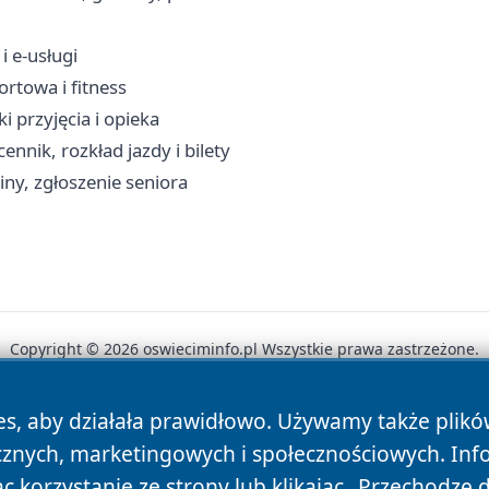
i e-usługi
ortowa i fitness
 przyjęcia i opieka
nnik, rozkład jazdy i bilety
ny, zgłoszenie seniora
Copyright © 2026 oswieciminfo.pl Wszystkie prawa zastrzeżone.
es, aby działała prawidłowo. Używamy także plik
News
Autorzy
Polityka Prywatności
Polityka Cookie
cznych, marketingowych i społecznościowych. Inf
 korzystanie ze strony lub klikając „Przechodzę 