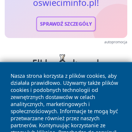
oswieciminfo.pl!
SPRAWDŹ SZCZEGÓŁY
autopromocja
Nasza strona korzysta z plików cookies, aby
działała prawidłowo. Używamy także plików
cookies i podobnych technologii od
zewnętrznych dostawców w celach
analitycznych, marketingowych i
społecznościowych. Informacje te mogą być
przetwarzane również przez naszych
Copyright © 2026 oswieciminfo.pl Wszystkie prawa
partnerów. Kontynuując korzystanie ze
zastrzeżone.