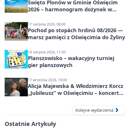
Święto Plonów w Gminie Oświęcim
2026 – harmonogram dożynek w
sołectwach
17 sierpnia 2026, 08:00
Pochod po stopách hrdinů 08/2026 —
marsz pamięci z Oświęcimia do Żyliny
18 sierpnia 2026, 11:30
Planszowisko – wakacyjny turniej
gier planszowych
17 września 2026, 19:00
Alicja Majewska & Włodzimierz Korcz
„Jubileusz” w Oświęcimiu – koncert
pełen przebojów i wspomnień
Kolejne wydarzenia
Ostatnie Artykuły