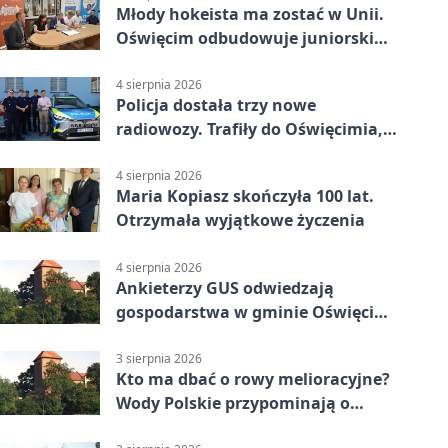
Młody hokeista ma zostać w Unii.
Oświęcim odbudowuje juniorski
system
4 sierpnia 2026
Policja dostała trzy nowe
radiowozy. Trafiły do Oświęcimia,
Kęt i Brzeszcz
4 sierpnia 2026
Maria Kopiasz skończyła 100 lat.
Otrzymała wyjątkowe życzenia
4 sierpnia 2026
Ankieterzy GUS odwiedzają
gospodarstwa w gminie Oświęcim.
Udział jest obowiązkowy
3 sierpnia 2026
Kto ma dbać o rowy melioracyjne?
Wody Polskie przypominają o
obowiązkach