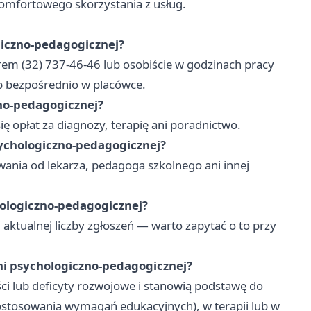
komfortowego skorzystania z usług.
giczno-pedagogicznej?
em (32) 737-46-46 lub osobiście w godzinach pracy
lub bezpośrednio w placówce.
zno-pedagogicznej?
ię opłat za diagnozy, terapię ani poradnictwo.
sychologiczno-pedagogicznej?
wania od lekarza, pedagoga szkolnego ani innej
chologiczno-pedagogicznej?
 aktualnej liczby zgłoszeń — warto zapytać o to przy
dni psychologiczno-pedagogicznej?
ci lub deficyty rozwojowe i stanowią podstawę do
stosowania wymagań edukacyjnych), w terapii lub w