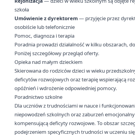
Rejonizacja
— dzieci w wieku szkolnym są objęte rej
szkoła
Umówienie z dyrektorem
— przyjęcie przez dyre
osobiście lub telefonicznie
Pomoc, diagnoza i terapia
Poradnia prowadzi działalność w kilku obszarach, 
Poniżej szczegółowy przegląd oferty.
Opieka nad małym dzieckiem
Skierowana do rodziców dzieci w wieku przedszko
deficytów rozwojowych oraz terapię wspierającą roz
opóźnień i wdrożenie odpowiedniej pomocy.
Poradnictwo szkolne
Dla uczniów z trudnościami w nauce i funkcjonowani
niepowodzeń szkolnych oraz zaburzeń emocjonalnych, 
kompensującą deficyty rozwojowe. To obszar szczeg
podejrzeniem specyficznych trudności w uczeniu się