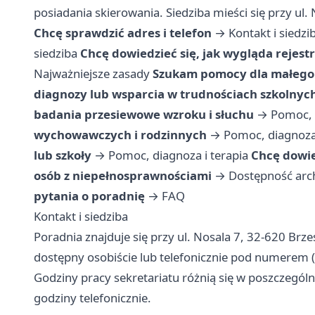
posiadania skierowania. Siedziba mieści się przy ul
Chcę sprawdzić adres i telefon
→
Kontakt i siedzi
siedziba
Chcę dowiedzieć się, jak wygląda rejestr
Najważniejsze zasady
Szukam pomocy dla małego
diagnozy lub wsparcia w trudnościach szkolnyc
badania przesiewowe wzroku i słuchu
→
Pomoc, 
wychowawczych i rodzinnych
→
Pomoc, diagnoza 
lub szkoły
→
Pomoc, diagnoza i terapia
Chcę dowie
osób z niepełnosprawnościami
→
Dostępność arc
pytania o poradnię
→
FAQ
Kontakt i siedziba
Poradnia znajduje się przy ul. Nosala 7, 32-620 Brze
dostępny osobiście lub telefonicznie pod numerem 
Godziny pracy sekretariatu różnią się w poszczególn
godziny telefonicznie.