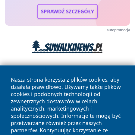
SPRAWDŹ SZCZEGÓŁY
autopromocja
Nasza strona korzysta z plików cookies, aby
działała prawidłowo. Używamy także plików
cookies i podobnych technologii od
zewnętrznych dostawców w celach
Copyright © 2026 oswieciminfo.pl Wszystkie prawa
analitycznych, marketingowych i
zastrzeżone.
społecznościowych. Informacje te mogą być
przetwarzane również przez naszych
partnerów. Kontynuując korzystanie ze
Polityka
Polityka
News
Autorzy