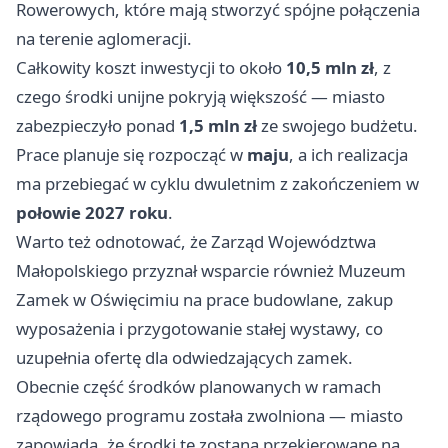
Rowerowych, które mają stworzyć spójne połączenia
na terenie aglomeracji.
Całkowity koszt inwestycji to około
10,5 mln zł
, z
czego środki unijne pokryją większość — miasto
zabezpieczyło ponad
1,5 mln zł
ze swojego budżetu.
Prace planuje się rozpocząć w
maju
, a ich realizacja
ma przebiegać w cyklu dwuletnim z zakończeniem w
połowie 2027 roku
.
Warto też odnotować, że Zarząd Województwa
Małopolskiego przyznał wsparcie również Muzeum
Zamek w Oświęcimiu na prace budowlane, zakup
wyposażenia i przygotowanie stałej wystawy, co
uzupełnia ofertę dla odwiedzających zamek.
Obecnie część środków planowanych w ramach
rządowego programu została zwolniona — miasto
zapowiada, że środki te zostaną przekierowane na