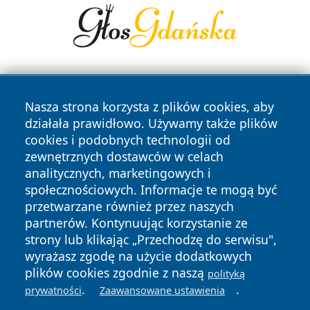
Nasza strona korzysta z plików cookies, aby
działała prawidłowo. Używamy także plików
cookies i podobnych technologii od
zewnętrznych dostawców w celach
Copyright © 2026 oswieciminfo.pl Wszystkie prawa
analitycznych, marketingowych i
zastrzeżone.
społecznościowych. Informacje te mogą być
przetwarzane również przez naszych
partnerów. Kontynuując korzystanie ze
Polityka
Polityka
News
Autorzy
strony lub klikając „Przechodzę do serwisu",
Prywatności
Cookies
wyrażasz zgodę na użycie dodatkowych
plików cookies zgodnie z naszą
polityką
.
.
prywatności
Zaawansowane ustawienia