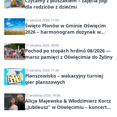
Czytamy z pluszakiem – zajęcia jogi
dla rodziców z dziećmi
15 sierpnia 2026, 11:00
Święto Plonów w Gminie Oświęcim
2026 – harmonogram dożynek w
sołectwach
17 sierpnia 2026, 08:00
Pochod po stopách hrdinů 08/2026 —
marsz pamięci z Oświęcimia do Żyliny
18 sierpnia 2026, 11:30
Planszowisko – wakacyjny turniej
gier planszowych
17 września 2026, 19:00
Alicja Majewska & Włodzimierz Korcz
„Jubileusz” w Oświęcimiu – koncert
pełen przebojów i wspomnień