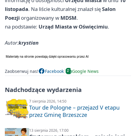
informację o dostępności
Urzędu Miasta
w dniu
10
listopada
. Na liście kulturalnej znalazł się
Salon
Poezji
organizowany w
MDSM
.
na podstawie:
Urząd Miasta w Oświęcimiu
.
Autor:
krystian
Zaobserwuj nas!
Facebook
Google News
Nadchodzące wydarzenia
7 sierpnia 2026, 14:50
Tour de Pologne – przejazd V etapu
przez Gminę Brzeszcze
13 sierpnia 2026, 17:00