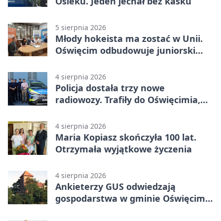
Osieku. Jeden jechał bez kasku
5 sierpnia 2026
Młody hokeista ma zostać w Unii.
Oświęcim odbudowuje juniorski
system
4 sierpnia 2026
Policja dostała trzy nowe
radiowozy. Trafiły do Oświęcimia,
Kęt i Brzeszcz
4 sierpnia 2026
Maria Kopiasz skończyła 100 lat.
Otrzymała wyjątkowe życzenia
4 sierpnia 2026
Ankieterzy GUS odwiedzają
gospodarstwa w gminie Oświęcim.
Udział jest obowiązkowy