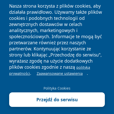
Nasza strona korzysta z plików cookies, aby
działała prawidłowo. Używamy także plików
cookies i podobnych technologii od
zewnętrznych dostawców w celach
analitycznych, marketingowych i
Copyright © 2026 oswieciminfo.pl Wszystkie prawa
zastrzeżone.
społecznościowych. Informacje te mogą być
przetwarzane również przez naszych
partnerów. Kontynuując korzystanie ze
Polityka
Polityka
strony lub klikając „Przechodzę do serwisu",
News
Autorzy
Prywatności
Cookies
wyrażasz zgodę na użycie dodatkowych
plików cookies zgodnie z naszą
polityką
.
.
prywatności
Zaawansowane ustawienia
Polityka Cookies
Przejdź do serwisu