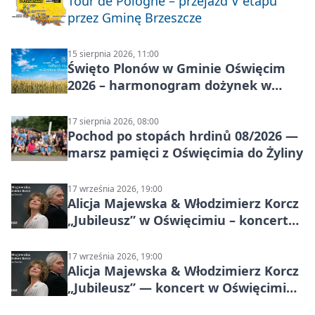
Tour de Pologne – przejazd V etapu
przez Gminę Brzeszcze
15 sierpnia 2026, 11:00
Święto Plonów w Gminie Oświęcim
2026 – harmonogram dożynek w
sołectwach
17 sierpnia 2026, 08:00
Pochod po stopách hrdinů 08/2026 —
marsz pamięci z Oświęcimia do Żyliny
17 września 2026, 19:00
Alicja Majewska & Włodzimierz Korcz
„Jubileusz” w Oświęcimiu – koncert
pełen przebojów i wspomnień
17 września 2026, 19:00
Alicja Majewska & Włodzimierz Korcz
„Jubileusz” — koncert w Oświęcimiu,
17 września 2026