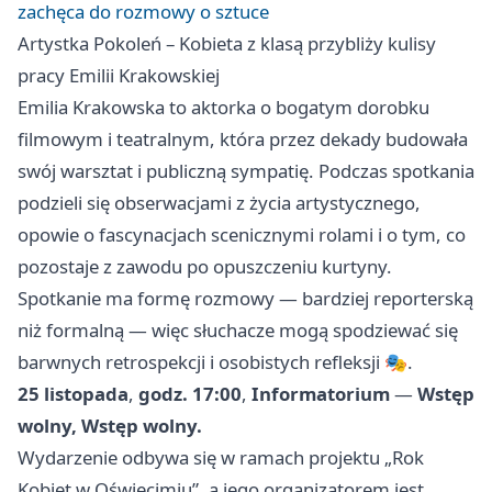
zachęca do rozmowy o sztuce
Artystka Pokoleń – Kobieta z klasą przybliży kulisy
pracy Emilii Krakowskiej
Emilia Krakowska to aktorka o bogatym dorobku
filmowym i teatralnym, która przez dekady budowała
swój warsztat i publiczną sympatię. Podczas spotkania
podzieli się obserwacjami z życia artystycznego,
opowie o fascynacjach scenicznymi rolami i o tym, co
pozostaje z zawodu po opuszczeniu kurtyny.
Spotkanie ma formę rozmowy — bardziej reporterską
niż formalną — więc słuchacze mogą spodziewać się
barwnych retrospekcji i osobistych refleksji 🎭.
25 listopada
,
godz. 17:00
,
Informatorium
—
Wstęp
wolny, Wstęp wolny.
Wydarzenie odbywa się w ramach projektu „Rok
Kobiet w Oświęcimiu”, a jego organizatorem jest