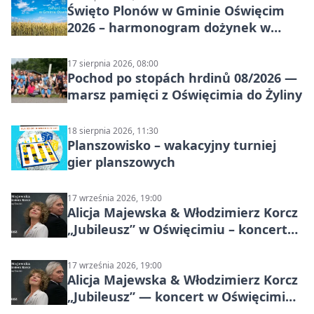
Święto Plonów w Gminie Oświęcim
2026 – harmonogram dożynek w
sołectwach
17 sierpnia 2026, 08:00
Pochod po stopách hrdinů 08/2026 —
marsz pamięci z Oświęcimia do Żyliny
18 sierpnia 2026, 11:30
Planszowisko – wakacyjny turniej
gier planszowych
17 września 2026, 19:00
Alicja Majewska & Włodzimierz Korcz
„Jubileusz” w Oświęcimiu – koncert
pełen przebojów i wspomnień
17 września 2026, 19:00
Alicja Majewska & Włodzimierz Korcz
„Jubileusz” — koncert w Oświęcimiu,
17 września 2026