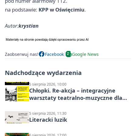
pod numer alarmowy 112.
na podstawie:
KPP w Oświęcimiu
.
Autor:
krystian
Zaobserwuj nas!
Facebook
Google News
Nadchodzące wydarzenia
5 sierpnia 2026, 10:00
Chłopki. Re-akcja – integracyjne
warsztaty teatralno-muzyczne dla
dorosłych
5 sierpnia 2026, 11:30
Literacki luzik
6 sierpnia 2026, 17:00