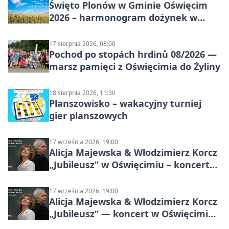
Święto Plonów w Gminie Oświęcim
2026 – harmonogram dożynek w
sołectwach
17 sierpnia 2026, 08:00
Pochod po stopách hrdinů 08/2026 —
marsz pamięci z Oświęcimia do Żyliny
18 sierpnia 2026, 11:30
Planszowisko – wakacyjny turniej
gier planszowych
17 września 2026, 19:00
Alicja Majewska & Włodzimierz Korcz
„Jubileusz” w Oświęcimiu – koncert
pełen przebojów i wspomnień
17 września 2026, 19:00
Alicja Majewska & Włodzimierz Korcz
„Jubileusz” — koncert w Oświęcimiu,
17 września 2026