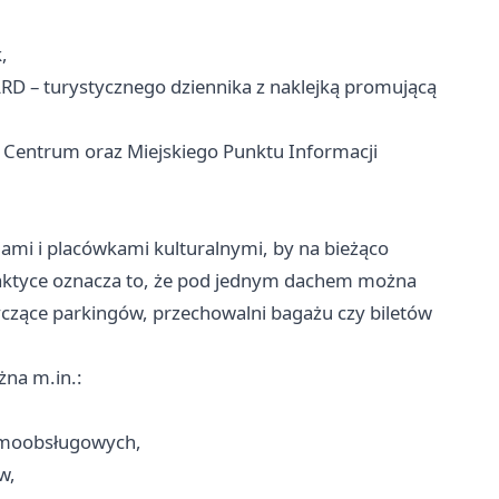
,
D – turystycznego dziennika z naklejką promującą
y Centrum oraz Miejskiego Punktu Informacji
jami i placówkami kulturalnymi, by na bieżąco
aktyce oznacza to, że pod jednym dachem można
czące parkingów, przechowalni bagażu czy biletów
żna m.in.:
samoobsługowych,
w,