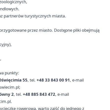
zoologicznych,
andlowych.
z partnerów turystycznych miasta.
 przygotowane przez miasto. Dostępne pliki obejmują
cyjny),
,
wa punkty:
Oświęcimia 55
, tel.
+48 33 843 00 91
, e-mail
swiecim.pl;
łówny 2
, tel.
+48 885 843 472
, e-mail
cim.pl.
wycieczkę rowerową, warto zajść do jednego z