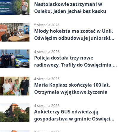
Nastolatkowie zatrzymani w
Osieku. Jeden jechał bez kasku
5 sierpnia 2026
Młody hokeista ma zostać w Unii.
Oświęcim odbudowuje juniorski
system
4 sierpnia 2026
Policja dostała trzy nowe
radiowozy. Trafiły do Oświęcimia,
Kęt i Brzeszcz
4 sierpnia 2026
Maria Kopiasz skończyła 100 lat.
Otrzymała wyjątkowe życzenia
4 sierpnia 2026
Ankieterzy GUS odwiedzają
gospodarstwa w gminie Oświęcim.
Udział jest obowiązkowy