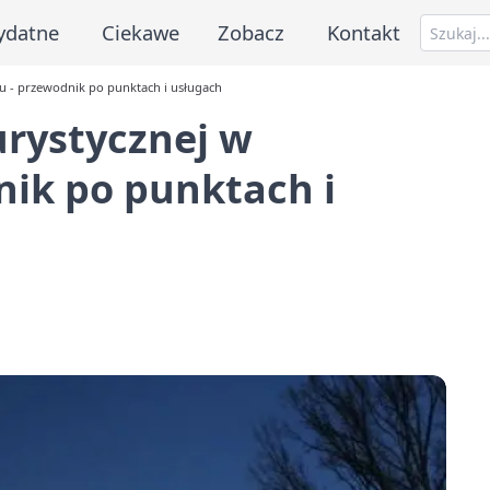
ydatne
Ciekawe
Zobacz
Kontakt
u - przewodnik po punktach i usługach
urystycznej w
nik po punktach i