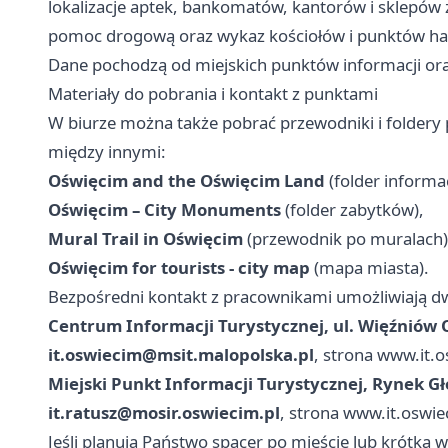
lokalizacje aptek, bankomatów, kantorów i sklepów 
pomoc drogową oraz wykaz kościołów i punktów h
Dane pochodzą od miejskich punktów informacji ora
Materiały do pobrania i kontakt z punktami
W biurze można także pobrać przewodniki i foldery
między innymi:
Oświęcim and the Oświęcim Land
(folder informa
Oświęcim – City Monuments
(folder zabytków),
Mural Trail in Oświęcim
(przewodnik po muralach)
Oświęcim for tourists - city map
(mapa miasta).
Bezpośredni kontakt z pracownikami umożliwiają d
Centrum Informacji Turystycznej, ul. Więźniów 
it.oswiecim@msit.malopolska.pl
, strona www.it.o
Miejski Punkt Informacji Turystycznej, Rynek G
it.ratusz@mosir.oswiecim.pl
, strona www.it.oswie
Jeśli planują Państwo spacer po mieście lub krótką 