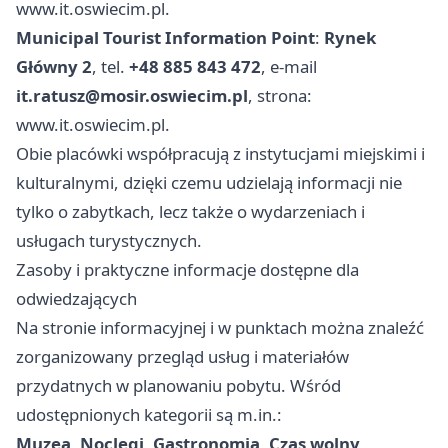
www.it.oswiecim.pl.
Municipal Tourist Information Point
:
Rynek
Główny 2
, tel.
+48 885 843 472
, e‑mail
it.ratusz@mosir.oswiecim.pl
, strona:
www.it.oswiecim.pl.
Obie placówki współpracują z instytucjami miejskimi i
kulturalnymi, dzięki czemu udzielają informacji nie
tylko o zabytkach, lecz także o wydarzeniach i
usługach turystycznych.
Zasoby i praktyczne informacje dostępne dla
odwiedzających
Na stronie informacyjnej i w punktach można znaleźć
zorganizowany przegląd usług i materiałów
przydatnych w planowaniu pobytu. Wśród
udostępnionych kategorii są m.in.:
Muzea
,
Noclegi
,
Gastronomia
,
Czas wolny
,