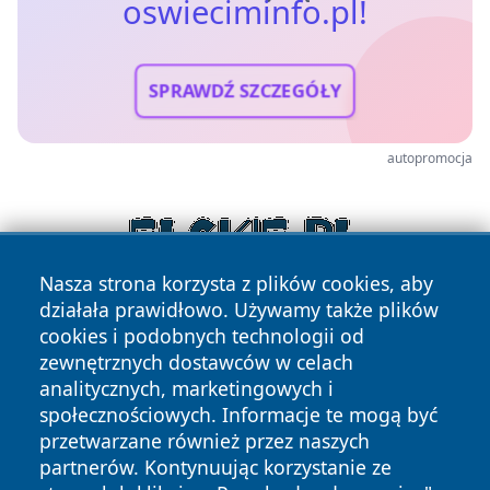
oswieciminfo.pl!
SPRAWDŹ SZCZEGÓŁY
autopromocja
Nasza strona korzysta z plików cookies, aby
działała prawidłowo. Używamy także plików
cookies i podobnych technologii od
zewnętrznych dostawców w celach
analitycznych, marketingowych i
społecznościowych. Informacje te mogą być
przetwarzane również przez naszych
Copyright © 2026 oswieciminfo.pl Wszystkie prawa
partnerów. Kontynuując korzystanie ze
zastrzeżone.