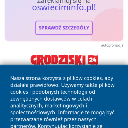
Zareklamuj się na
oswieciminfo.pl!
SPRAWDŹ SZCZEGÓŁY
autopromocja
Nasza strona korzysta z plików cookies, aby
działała prawidłowo. Używamy także plików
cookies i podobnych technologii od
zewnętrznych dostawców w celach
analitycznych, marketingowych i
Copyright © 2026 oswieciminfo.pl Wszystkie prawa
społecznościowych. Informacje te mogą być
zastrzeżone.
przetwarzane również przez naszych
partnerów. Kontynuując korzystanie ze