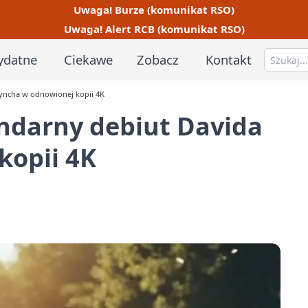
Uwaga! Burze (komunikat RSO)
Uwaga! Alert RCB (komunikat RSO)
ydatne
Ciekawe
Zobacz
Kontakt
yncha w odnowionej kopii 4K
ndarny debiut Davida
kopii 4K