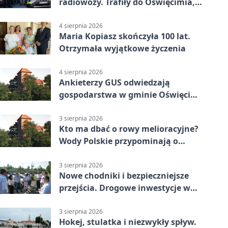
radiowozy. Trafiły do Oświęcimia,
Kęt i Brzeszcz
4 sierpnia 2026
Maria Kopiasz skończyła 100 lat.
Otrzymała wyjątkowe życzenia
4 sierpnia 2026
Ankieterzy GUS odwiedzają
gospodarstwa w gminie Oświęcim.
Udział jest obowiązkowy
3 sierpnia 2026
Kto ma dbać o rowy melioracyjne?
Wody Polskie przypominają o
obowiązkach
3 sierpnia 2026
Nowe chodniki i bezpieczniejsze
przejścia. Drogowe inwestycje w
powiecie
3 sierpnia 2026
Hokej, stulatka i niezwykły spływ.