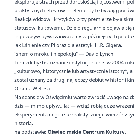
eksploruje strach przed dorosłością i ojcostwem, p
praktycznych efektów — elementy te bywają porów
Reakcja widzów i krytyków przy premierze była skra
statusowi kultowemu. Dzieło regularnie pojawia się n
jego wpływ bywa zauważalny w późniejszych produkc
jak Lśnienie czy Pi oraz dla estetyki H.R. Gigera.
“snem o mroku i niepokoju” — David Lynch
Film zdobył też uznanie instytucjonalne: w 2004 roku
„kulturowo, historycznie lub artystycznie istotny”, a
został uznany za drugi najlepszy debiut w historii k
Orsona Wellesa.
Na seansie w Oświęcimiu warto zwrócić uwagę na dź
dziś — mimo upływu lat — wciąż robią duże wrażen
eksperymentalnego i surrealistycznego wieczór z
historią.
na podstawie:
Oświęcimskie Centrum Kultury
.