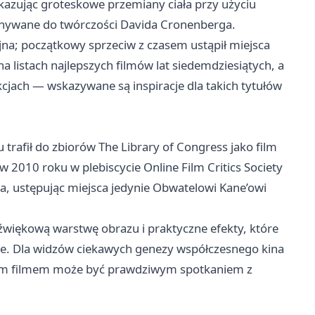
okazując groteskowe przemiany ciała przy użyciu
nywane do twórczości Davida Cronenberga.
jna; początkowy sprzeciw z czasem ustąpił miejsca
a listach najlepszych filmów lat siedemdziesiątych, a
jach — wskazywane są inspiracje dla takich tytułów
 trafił do zbiorów The Library of Congress jako film
 w 2010 roku w plebiscycie Online Film Critics Society
ina, ustępując miejsca jedynie Obwatelowi Kane’owi
więkową warstwę obrazu i praktyczne efekty, które
ie. Dla widzów ciekawych genezy współczesnego kina
 tym filmem może być prawdziwym spotkaniem z