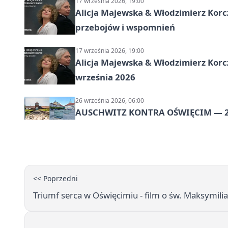
17 września 2026, 19:00
Alicja Majewska & Włodzimierz Korcz
przebojów i wspomnień
17 września 2026, 19:00
Alicja Majewska & Włodzimierz Korc
września 2026
26 września 2026, 06:00
AUSCHWITZ KONTRA OŚWIĘCIM — 2‑
<< Poprzedni
Triumf serca w Oświęcimiu - film o św. Maksymili