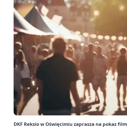
DKF Reksio w Oświęcimiu zaprasza na pokaz filmu